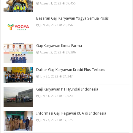
August 1, 2022
37,455
Besaran Gaji Karyawan Yogya Semua Posisi
July 20, 2022
25,356
Gaji Karyawan Kimia Farma
August 2, 2022
24,386
Daftar Gaji Karyawan Kredit Plus Terbaru
July 26, 2022
21,347
Gaji Karyawan PT Hyundai Indonesia
July 31, 2022
19,520
Informasi Gaji Pegawai KUA di Indonesia
July 27, 2022
17,675