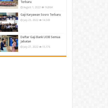
Terbaru
August 1, 2022
16,864
Gaji Karyawan Sosro Terbaru
July 23, 2022
14,569
Daftar Gaji Bank UOB Semua
Jabatan
July 27, 2022
13,176