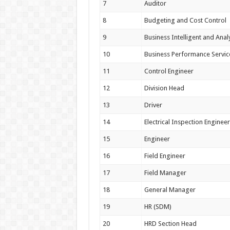
7
Auditor
8
Budgeting and Cost Control
9
Business Intelligent and Analy
10
Business Performance Servic
11
Control Engineer
12
Division Head
13
Driver
14
Electrical Inspection Engineer
15
Engineer
16
Field Engineer
17
Field Manager
18
General Manager
19
HR (SDM)
20
HRD Section Head