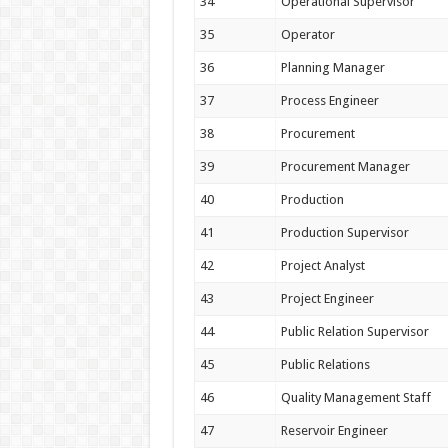
34
Operational Supervisor
35
Operator
36
Planning Manager
37
Process Engineer
38
Procurement
39
Procurement Manager
40
Production
41
Production Supervisor
42
Project Analyst
43
Project Engineer
44
Public Relation Supervisor
45
Public Relations
46
Quality Management Staff
47
Reservoir Engineer