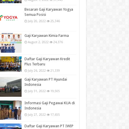
Besaran Gaji Karyawan Yogya
Semua Posisi
July 20, 2022
25,346
Gaji Karyawan Kimia Farma
August 2, 2022
24,376
Daftar Gaji Karyawan Kredit
Plus Terbaru
July 26, 2022
21,339
Gaji Karyawan PT Hyundai
Indonesia
July 31, 2022
19,505
Informasi Gaji Pegawai KUA di
Indonesia
July 27, 2022
17,655
Daftar Gaji Karyawan PT IWIP