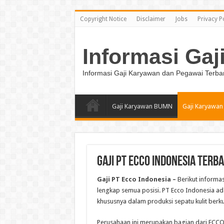
Copyright Notice
Disclaimer
Jobs
Privacy P
Informasi Gaj
Informasi Gaji Karyawan dan Pegawai Terba
Gaji Karyawan BUMN
Gaji Karyawan
Gaji PT Ecco Indonesia Terb
Gaji PT Ecco Indonesia –
Berikut informas
lengkap semua posisi. PT Ecco Indonesia ada
khususnya dalam produksi sepatu kulit berkua
Perusahaan ini merupakan bagian dari ECCO,