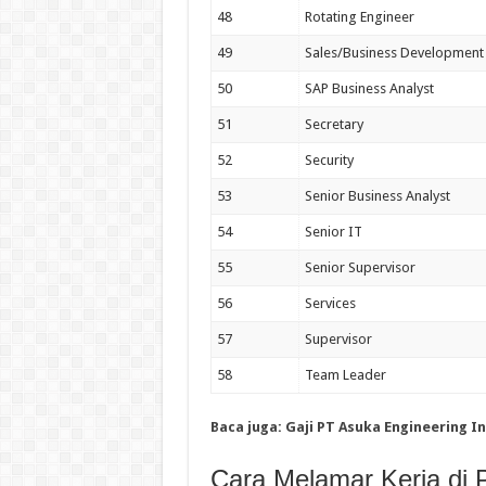
48
Rotating Engineer
49
Sales/Business Development
50
SAP Business Analyst
51
Secretary
52
Security
53
Senior Business Analyst
54
Senior IT
55
Senior Supervisor
56
Services
57
Supervisor
58
Team Leader
Baca juga: Gaji PT Asuka Engineering I
Cara Melamar Kerja di 