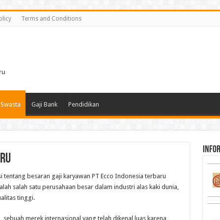
olicy
Terms and Conditions
i
ru
 Swasta
Gaji Bank
Pendidikan
infor
aru
i tentang besaran gaji karyawan PT Ecco Indonesia terbaru
lah salah satu perusahaan besar dalam industri alas kaki dunia,
litas tinggi.
 sebuah merek internasional yang telah dikenal luas karena