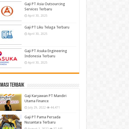
Gaji PT Asia Outsourcing
Services Terbaru
April 30, 2025
Gaji PT Liku Telaga Terbaru
April 30, 2025
Gaji PT Asuka Engineering
Indonesia Terbaru
April 30, 2025
masi terbaik
Gaji Karyawan PT Mandiri
Utama Finance
July 29, 2022
44,471
Gaji PT Pama Persada
Nusantara Terbaru
August 1, 2022
37,445