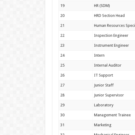
19
HR (SDM)
20
HRD Section Head
21
Human Resources Specia
22
Inspection Engineer
23
Instrument Engineer
24
Intern
25
Internal Auditor
26
IT Support
27
Junior Staff
28
Junior Supervisor
29
Laboratory
30
Management Trainee
31
Marketing
32
Mechanical Engineer