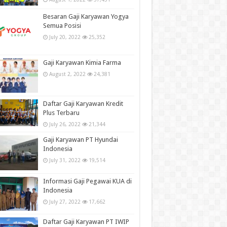
Besaran Gaji Karyawan Yogya
Semua Posisi
July 20, 2022
25,352
Gaji Karyawan Kimia Farma
August 2, 2022
24,381
Daftar Gaji Karyawan Kredit
Plus Terbaru
July 26, 2022
21,344
Gaji Karyawan PT Hyundai
Indonesia
July 31, 2022
19,514
Informasi Gaji Pegawai KUA di
Indonesia
July 27, 2022
17,662
Daftar Gaji Karyawan PT IWIP