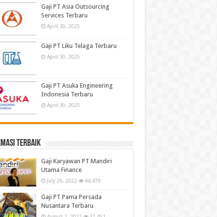
Gaji PT Asia Outsourcing
Services Terbaru
April 30, 2025
Gaji PT Liku Telaga Terbaru
April 30, 2025
Gaji PT Asuka Engineering
Indonesia Terbaru
April 30, 2025
masi terbaik
Gaji Karyawan PT Mandiri
Utama Finance
July 29, 2022
44,479
Gaji PT Pama Persada
Nusantara Terbaru
August 1, 2022
37,451