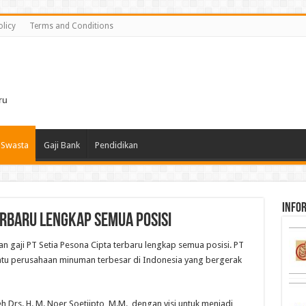
olicy
Terms and Conditions
i
ru
 Swasta
Gaji Bank
Pendidikan
infor
Terbaru Lengkap Semua Posisi
ian gaji PT Setia Pesona Cipta terbaru lengkap semua posisi. PT
satu perusahaan minuman terbesar di Indonesia yang bergerak
h Drs. H. M. Noer Soetjipto, M.M., dengan visi untuk menjadi