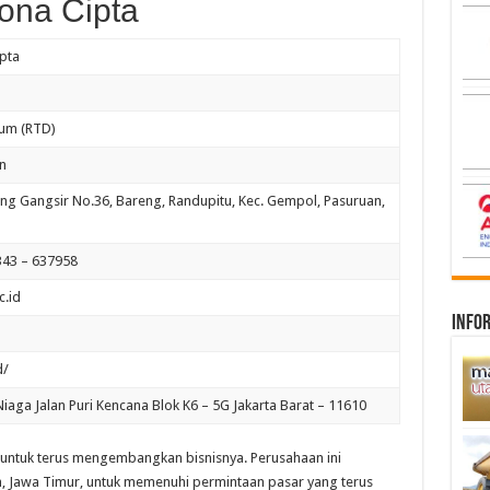
sona Cipta
pta
um (RTD)
n
ung Gangsir No.36, Bareng, Randupitu, Kec. Gempol, Pasuruan,
343 – 637958
.id
infor
d/
iaga Jalan Puri Kencana Blok K6 – 5G Jakarta Barat – 11610
untuk terus mengembangkan bisnisnya. Perusahaan ini
 Jawa Timur, untuk memenuhi permintaan pasar yang terus