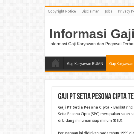
Copyright Notice
Disclaimer
Jobs
Privacy P
Informasi Gaj
Informasi Gaji Karyawan dan Pegawai Terba
Gaji Karyawan BUMN
Gaji Karyawan
Gaji PT Setia Pesona Cipta 
Gaji PT Setia Pesona Cipta
–
Berikut rinc
Setia Pesona Cipta (SPC) merupakan salah 
di bidang minuman siap minum (RTD).
Perusahaan ini didirikan pada tahun 1999 ole