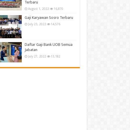
Terbaru
August 1, 2022
16,870
Gaji Karyawan Sosro Terbaru
July 23, 2022
14,576
Daftar Gaji Bank UOB Semua
Jabatan
July 27, 2022
13,182