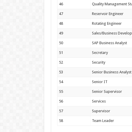
46
Quality Management St
47
Reservoir Engineer
48
Rotating Engineer
49
Sales/Business Develo
50
SAP Business Analyst
51
Secretary
52
Security
53
Senior Business Analyst
54
Senior IT
55
Senior Supervisor
56
Services
57
Supervisor
58
Team Leader