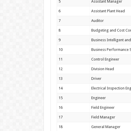
5
Assistant Manager
6
Assistant Plant Head
7
Auditor
8
Budgeting and Cost Con
9
Business Intelligent and
10
Business Performance S
11
Control Engineer
12
Division Head
13
Driver
14
Electrical Inspection En
15
Engineer
16
Field Engineer
17
Field Manager
18
General Manager