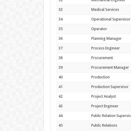
33
Medical Services
34
Operational Supervisor
35
Operator
36
Planning Manager
37
Process Engineer
38
Procurement
39
Procurement Manager
40
Production
41
Production Supervisor
42
Project Analyst
43
Project Engineer
44
Public Relation Supervi
45
Public Relations