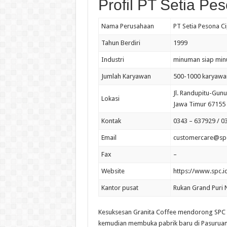
Profil PT Setia Pe
Nama Perusahaan
PT Setia Pesona Ci
Tahun Berdiri
1999
Industri
minuman siap min
Jumlah Karyawan
500-1000 karyawa
Jl. Randupitu-Gun
Lokasi
Jawa Timur 67155
Kontak
0343 – 637929 / 0
Email
customercare@spc
Fax
–
Website
https://www.spc.i
Kantor pusat
Rukan Grand Puri N
Kesuksesan Granita Coffee mendorong SPC 
kemudian membuka pabrik baru di Pasuruan,