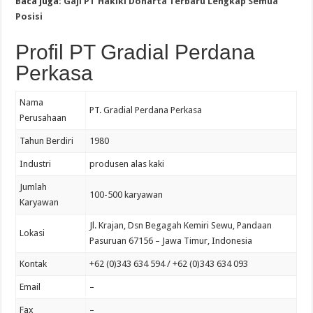
Baca juga:
Gaji PT Hakiki Donarta Terbaru Lengkap Semua
Posisi
Profil PT Gradial Perdana
Perkasa
Nama
PT. Gradial Perdana Perkasa
Perusahaan
Tahun Berdiri
1980
Industri
produsen alas kaki
Jumlah
100-500 karyawan
Karyawan
Jl. Krajan, Dsn Begagah Kemiri Sewu, Pandaan
Lokasi
Pasuruan 67156 – Jawa Timur, Indonesia
Kontak
+62 (0)343 634 594 / +62 (0)343 634 093
Email
–
Fax
–