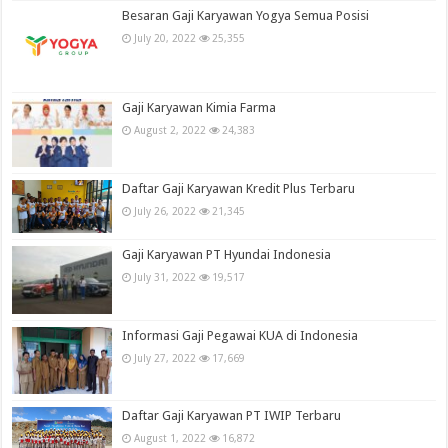
Besaran Gaji Karyawan Yogya Semua Posisi
July 20, 2022
25,355
Gaji Karyawan Kimia Farma
August 2, 2022
24,383
Daftar Gaji Karyawan Kredit Plus Terbaru
July 26, 2022
21,345
Gaji Karyawan PT Hyundai Indonesia
July 31, 2022
19,517
Informasi Gaji Pegawai KUA di Indonesia
July 27, 2022
17,669
Daftar Gaji Karyawan PT IWIP Terbaru
August 1, 2022
16,872