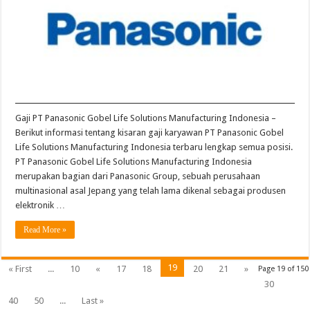
Manufacturing
Indonesia
Terbaru
Gaji PT Panasonic Gobel Life Solutions Manufacturing Indonesia –
Berikut informasi tentang kisaran gaji karyawan PT Panasonic Gobel
Life Solutions Manufacturing Indonesia terbaru lengkap semua posisi.
PT Panasonic Gobel Life Solutions Manufacturing Indonesia
merupakan bagian dari Panasonic Group, sebuah perusahaan
multinasional asal Jepang yang telah lama dikenal sebagai produsen
elektronik …
Read More »
19
« First
...
10
«
17
18
20
21
»
Page 19 of 150
30
40
50
...
Last »