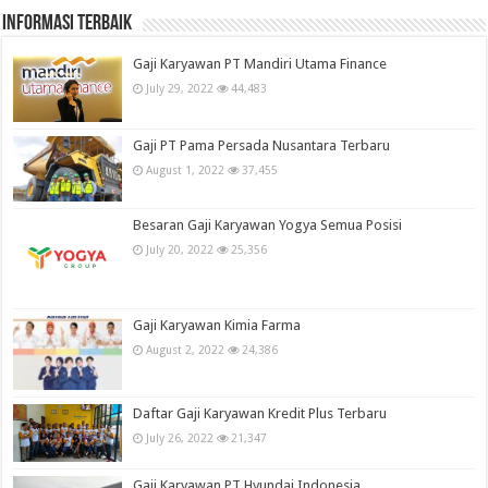
informasi terbaik
Gaji Karyawan PT Mandiri Utama Finance
July 29, 2022
44,483
Gaji PT Pama Persada Nusantara Terbaru
August 1, 2022
37,455
Besaran Gaji Karyawan Yogya Semua Posisi
July 20, 2022
25,356
Gaji Karyawan Kimia Farma
August 2, 2022
24,386
Daftar Gaji Karyawan Kredit Plus Terbaru
July 26, 2022
21,347
Gaji Karyawan PT Hyundai Indonesia