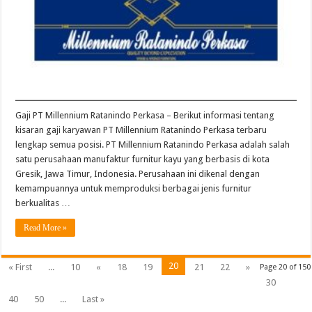
Gaji PT Millennium Ratanindo Perkasa – Berikut informasi tentang
kisaran gaji karyawan PT Millennium Ratanindo Perkasa terbaru
lengkap semua posisi. PT Millennium Ratanindo Perkasa adalah salah
satu perusahaan manufaktur furnitur kayu yang berbasis di kota
Gresik, Jawa Timur, Indonesia. Perusahaan ini dikenal dengan
kemampuannya untuk memproduksi berbagai jenis furnitur
berkualitas …
Read More »
20
« First
...
10
«
18
19
21
22
»
Page 20 of 150
30
40
50
...
Last »