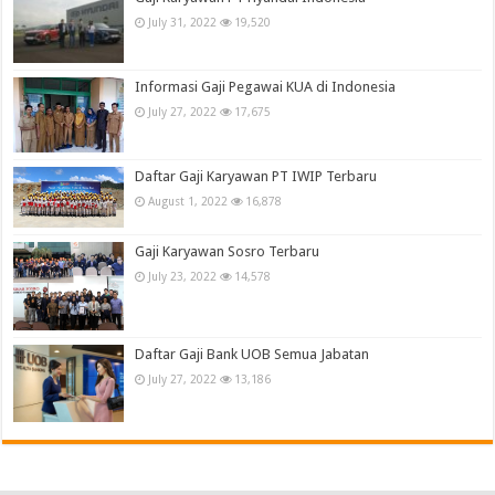
July 31, 2022
19,520
Informasi Gaji Pegawai KUA di Indonesia
July 27, 2022
17,675
Daftar Gaji Karyawan PT IWIP Terbaru
August 1, 2022
16,878
Gaji Karyawan Sosro Terbaru
July 23, 2022
14,578
Daftar Gaji Bank UOB Semua Jabatan
July 27, 2022
13,186