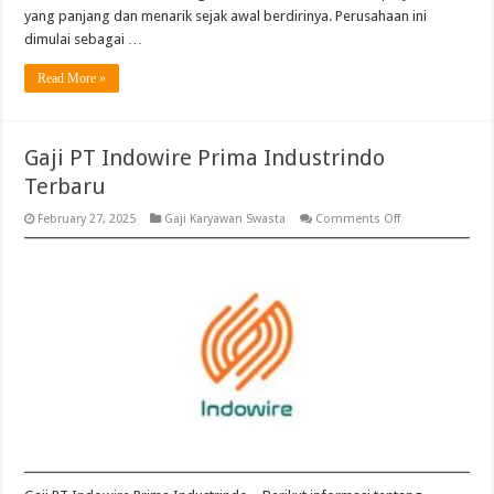
yang panjang dan menarik sejak awal berdirinya. Perusahaan ini
dimulai sebagai …
Read More »
Gaji PT Indowire Prima Industrindo
Terbaru
on
February 27, 2025
Gaji Karyawan Swasta
Comments Off
Gaji
PT
Indowire
Prima
Industrindo
Terbaru