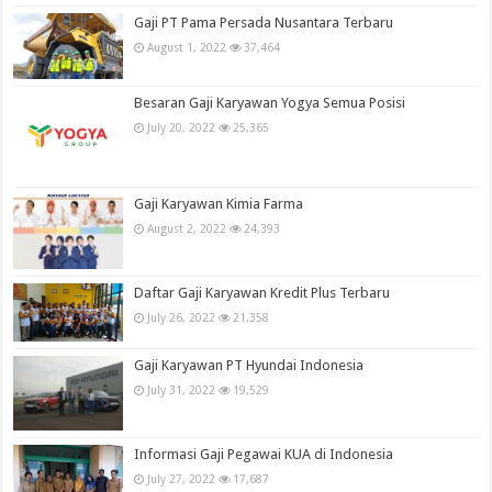
Gaji PT Pama Persada Nusantara Terbaru
August 1, 2022
37,464
Besaran Gaji Karyawan Yogya Semua Posisi
July 20, 2022
25,365
Gaji Karyawan Kimia Farma
August 2, 2022
24,393
Daftar Gaji Karyawan Kredit Plus Terbaru
July 26, 2022
21,358
Gaji Karyawan PT Hyundai Indonesia
July 31, 2022
19,529
Informasi Gaji Pegawai KUA di Indonesia
July 27, 2022
17,687