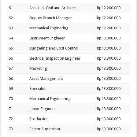
61
Assistant Civil and Architect
Rp12.200.000
62
Deputy Branch Manager
Rp12.200.000
63
Mechanical Enginering
Rp12.200.000
64
Instrument Engineer
Rp13.300.000
65
Budgeting and Cost Control
Rp13.300.000
66
Electrical Inspection Engineer
Rp13.300.000
67
Marketing
Rp13.300.000
68
Asset Management
Rp13.300.000
69
Specialist
Rp13.300.000
70
Mechanical Engineering
Rp13.300.000
71
Junior Engineer
Rp13.300.000
72
Production
Rp13.300.000
73
Senior Supervisor
Rp13.300.000