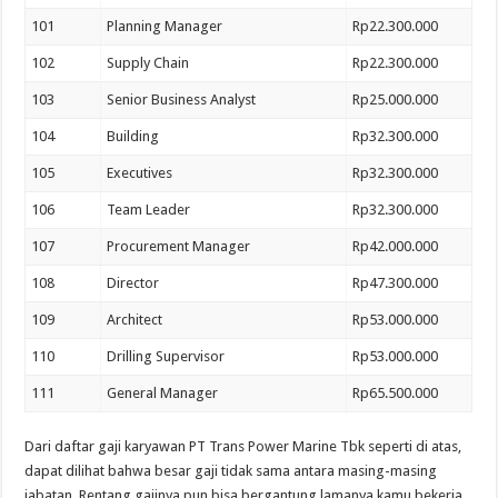
101
Planning Manager
Rp22.300.000
102
Supply Chain
Rp22.300.000
103
Senior Business Analyst
Rp25.000.000
104
Building
Rp32.300.000
105
Executives
Rp32.300.000
106
Team Leader
Rp32.300.000
107
Procurement Manager
Rp42.000.000
108
Director
Rp47.300.000
109
Architect
Rp53.000.000
110
Drilling Supervisor
Rp53.000.000
111
General Manager
Rp65.500.000
Dari daftar gaji karyawan PT Trans Power Marine Tbk seperti di atas,
dapat dilihat bahwa besar gaji tidak sama antara masing-masing
jabatan. Rentang gajinya pun bisa bergantung lamanya kamu bekerja