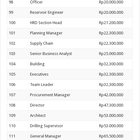
98
Officer
Rp20.000.000
99
Reservoir Engineer
Rp20.000.000
100
HRD Section Head
Rp21.200.000
101
Planning Manager
Rp22.300.000
102
Supply Chain
Rp22.300.000
103
Senior Business Analyst
Rp25.000.000
104
Building
Rp32.300.000
105
Executives
Rp32.300.000
106
Team Leader
Rp32.300.000
107
Procurement Manager
Rp42.000.000
108
Director
Rp47.300.000
109
Architect
Rp53.000.000
110
Drilling Supervisor
Rp53.000.000
111
General Manager
Rp65.500.000