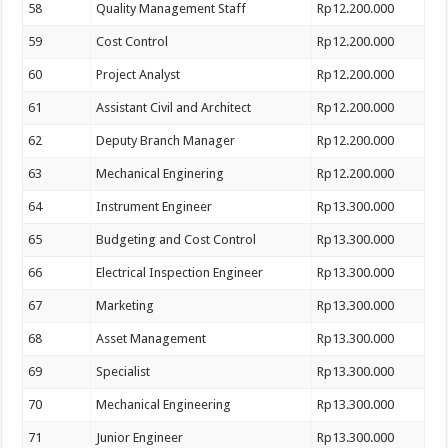
58
Quality Management Staff
Rp12.200.000
59
Cost Control
Rp12.200.000
60
Project Analyst
Rp12.200.000
61
Assistant Civil and Architect
Rp12.200.000
62
Deputy Branch Manager
Rp12.200.000
63
Mechanical Enginering
Rp12.200.000
64
Instrument Engineer
Rp13.300.000
65
Budgeting and Cost Control
Rp13.300.000
66
Electrical Inspection Engineer
Rp13.300.000
67
Marketing
Rp13.300.000
68
Asset Management
Rp13.300.000
69
Specialist
Rp13.300.000
70
Mechanical Engineering
Rp13.300.000
71
Junior Engineer
Rp13.300.000