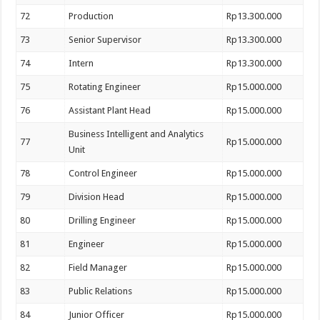
72
Production
Rp13.300.000
73
Senior Supervisor
Rp13.300.000
74
Intern
Rp13.300.000
75
Rotating Engineer
Rp15.000.000
76
Assistant Plant Head
Rp15.000.000
Business Intelligent and Analytics
77
Rp15.000.000
Unit
78
Control Engineer
Rp15.000.000
79
Division Head
Rp15.000.000
80
Drilling Engineer
Rp15.000.000
81
Engineer
Rp15.000.000
82
Field Manager
Rp15.000.000
83
Public Relations
Rp15.000.000
84
Junior Officer
Rp15.000.000