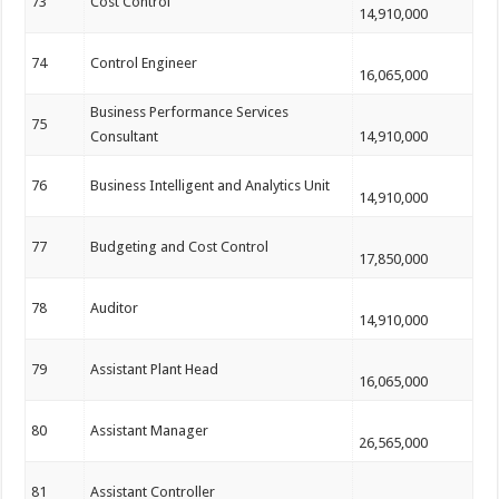
73
Cost Control
14,910,000
74
Control Engineer
16,065,000
Business Performance Services
75
Consultant
14,910,000
76
Business Intelligent and Analytics Unit
14,910,000
77
Budgeting and Cost Control
17,850,000
78
Auditor
14,910,000
79
Assistant Plant Head
16,065,000
80
Assistant Manager
26,565,000
81
Assistant Controller