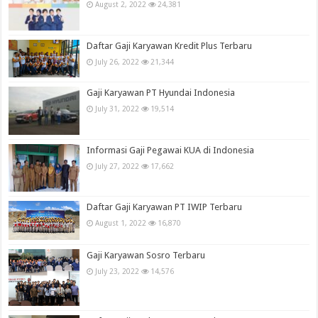
August 2, 2022
24,381
Daftar Gaji Karyawan Kredit Plus Terbaru
July 26, 2022
21,344
Gaji Karyawan PT Hyundai Indonesia
July 31, 2022
19,514
Informasi Gaji Pegawai KUA di Indonesia
July 27, 2022
17,662
Daftar Gaji Karyawan PT IWIP Terbaru
August 1, 2022
16,870
Gaji Karyawan Sosro Terbaru
July 23, 2022
14,576