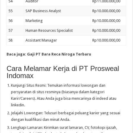
54
Auditor
Rp11.000.000,00
55
SAP Business Analyst
Rp10.000.000,00
56
Marketing
Rp10.000.000,00
57
Human Resources Specialist
Rp10.000.000,00
58
Assistant Manager
Rp10.000.000,00
Baca juga: Gaji PT Bara Reca Niroga Terbaru
Cara Melamar Kerja di PT Prosweal
Indomax
Kunjungi Situs Resmi: Temukan informasi lowongan dan
persyaratan di situs resminya (biasanya dalam kategori
Karir/Careers). Atau Anda juga bisa mencarinya di indeed atau
linkedin.
Jelajahi Lowongan: Telusuri berbagai peluang karier yang sesuai
dengan kualifikasi dan minat Anda.
Lengkapi Lamaran: Kirimkan surat lamaran, CV, fotokopi ijazah,