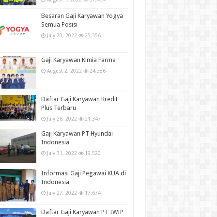
Besaran Gaji Karyawan Yogya
Semua Posisi
July 20, 2022
25,356
Gaji Karyawan Kimia Farma
August 2, 2022
24,386
Daftar Gaji Karyawan Kredit
Plus Terbaru
July 26, 2022
21,347
Gaji Karyawan PT Hyundai
Indonesia
July 31, 2022
19,520
Informasi Gaji Pegawai KUA di
Indonesia
July 27, 2022
17,674
Daftar Gaji Karyawan PT IWIP