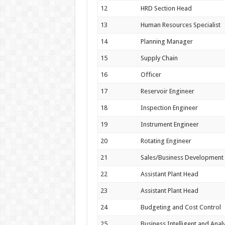
12
HRD Section Head
13
Human Resources Specialist
14
Planning Manager
15
Supply Chain
16
Officer
17
Reservoir Engineer
18
Inspection Engineer
19
Instrument Engineer
20
Rotating Engineer
21
Sales/Business Development
22
Assistant Plant Head
23
Assistant Plant Head
24
Budgeting and Cost Control
25
Business Intelligent and Analy