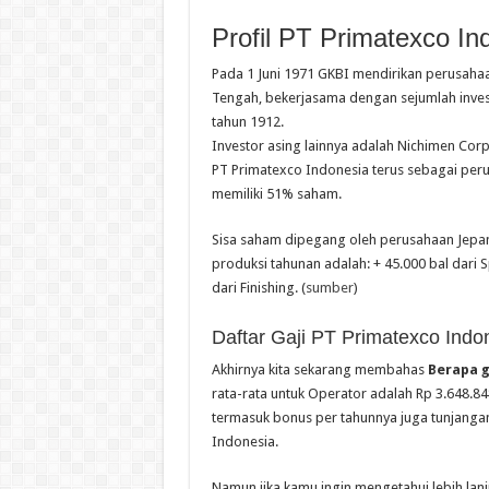
Profil PT Primatexco In
Pada 1 Juni 1971 GKBI mendirikan perusahaa
Tengah, bekerjasama dengan sejumlah investor
tahun 1912.
Investor asing lainnya adalah Nichimen Cor
PT Primatexco Indonesia terus sebagai per
memiliki 51% saham.
Sisa saham dipegang oleh perusahaan Jepan
produksi tahunan adalah: + 45.000 bal dari 
dari Finishing. (
sumber
)
Daftar Gaji PT Primatexco Indo
Akhirnya kita sekarang membahas
Berapa g
rata-rata untuk Operator adalah Rp 3.648.84
termasuk bonus per tahunnya juga tunjangan 
Indonesia.
Namun jika kamu ingin mengetahui lebih lanj