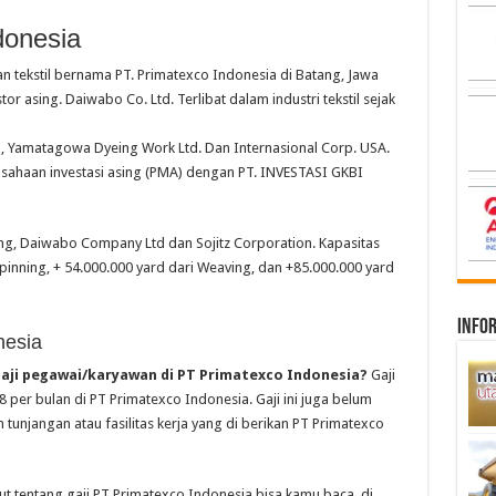
donesia
n tekstil bernama PT. Primatexco Indonesia di Batang, Jawa
 asing. Daiwabo Co. Ltd. Terlibat dalam industri tekstil sejak
p, Yamatagowa Dyeing Work Ltd. Dan Internasional Corp. USA.
usahaan investasi asing (PMA) dengan PT. INVESTASI GKBI
g, Daiwabo Company Ltd dan Sojitz Corporation. Kapasitas
Spinning, + 54.000.000 yard dari Weaving, dan +85.000.000 yard
infor
nesia
aji pegawai/karyawan di PT Primatexco Indonesia?
Gaji
8 per bulan di PT Primatexco Indonesia. Gaji ini juga belum
tunjangan atau fasilitas kerja yang di berikan PT Primatexco
ut tentang gaji PT Primatexco Indonesia bisa kamu baca di