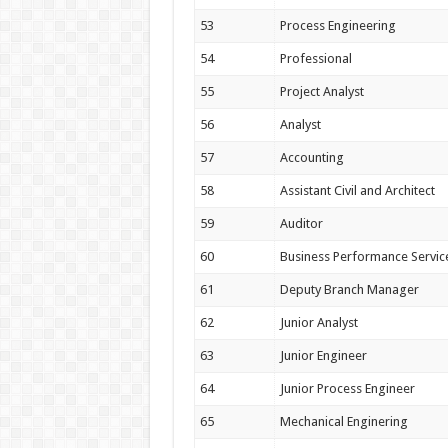
53
Process Engineering
54
Professional
55
Project Analyst
56
Analyst
57
Accounting
58
Assistant Civil and Architect
59
Auditor
60
Business Performance Servic
61
Deputy Branch Manager
62
Junior Analyst
63
Junior Engineer
64
Junior Process Engineer
65
Mechanical Enginering