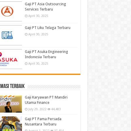
Gaji PT Asia Outsourcing
Services Terbaru
April 30, 2025
Gaji PT Liku Telaga Terbaru
April 30, 2025
Gaji PT Asuka Engineering
Indonesia Terbaru
April 30, 2025
masi terbaik
Gaji Karyawan PT Mandiri
Utama Finance
July 29, 2022
44,483
Gaji PT Pama Persada
Nusantara Terbaru
August 1, 2022
37,454