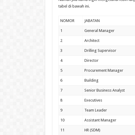
tabel di bawah ini.
NOMOR
JABATAN
1
General Manager
2
Architect
3
Drilling Supervisor
4
Director
5
Procurement Manager
6
Building
7
Senior Business Analyst
8
Executives
9
Team Leader
10
Assistant Manager
11
HR (SDM)