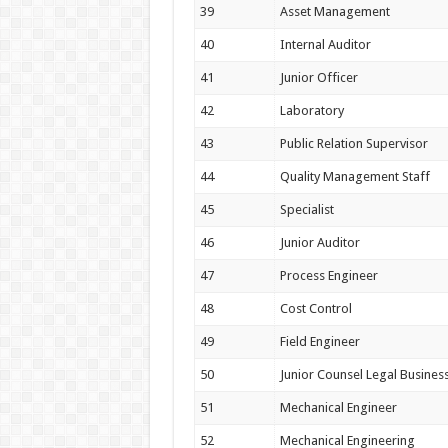
39
Asset Management
40
Internal Auditor
41
Junior Officer
42
Laboratory
43
Public Relation Supervisor
44
Quality Management Staff
45
Specialist
46
Junior Auditor
47
Process Engineer
48
Cost Control
49
Field Engineer
50
Junior Counsel Legal Busine
51
Mechanical Engineer
52
Mechanical Engineering