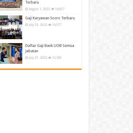
Terbaru
August 1, 2022
16,877
Gaji Karyawan Sosro Terbaru
July 23, 2022
14,577
Daftar Gaji Bank UOB Semua
Jabatan
July 27, 2022
13,185