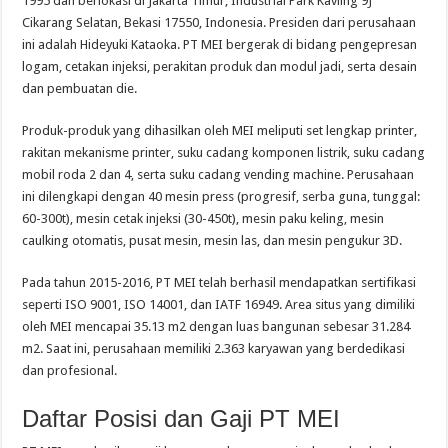
1995 dan berlokasi di Jakarta Timur, Industrial Park Kavling 9J
Cikarang Selatan, Bekasi 17550, Indonesia. Presiden dari perusahaan
ini adalah Hideyuki Kataoka. PT MEI bergerak di bidang pengepresan
logam, cetakan injeksi, perakitan produk dan modul jadi, serta desain
dan pembuatan die.
Produk-produk yang dihasilkan oleh MEI meliputi set lengkap printer,
rakitan mekanisme printer, suku cadang komponen listrik, suku cadang
mobil roda 2 dan 4, serta suku cadang vending machine. Perusahaan
ini dilengkapi dengan 40 mesin press (progresif, serba guna, tunggal:
60-300t), mesin cetak injeksi (30-450t), mesin paku keling, mesin
caulking otomatis, pusat mesin, mesin las, dan mesin pengukur 3D.
Pada tahun 2015-2016, PT MEI telah berhasil mendapatkan sertifikasi
seperti ISO 9001, ISO 14001, dan IATF 16949. Area situs yang dimiliki
oleh MEI mencapai 35.13 m2 dengan luas bangunan sebesar 31.284
m2. Saat ini, perusahaan memiliki 2.363 karyawan yang berdedikasi
dan profesional.
Daftar Posisi dan Gaji PT MEI