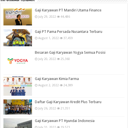
Gaji Karyawan PT Mandiri Utama Finance
July 29, 2022
44,486
Gaji PT Pama Persada Nusantara Terbaru
August 1, 2022
37,459
Besaran Gaji Karyawan Yogya Semua Posisi
July 20, 2022
25,360
Gaji Karyawan Kimia Farma
August 2, 2022
24,389
Daftar Gaji Karyawan Kredit Plus Terbaru
July 26, 2022
21,351
Gaji Karyawan PT Hyundai Indonesia
July 31, 2022
19,523