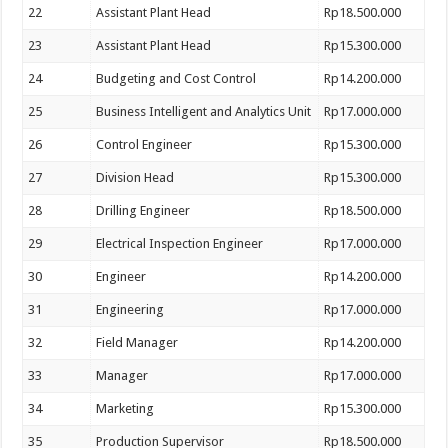
22
Assistant Plant Head
Rp18.500.000
23
Assistant Plant Head
Rp15.300.000
24
Budgeting and Cost Control
Rp14.200.000
25
Business Intelligent and Analytics Unit
Rp17.000.000
26
Control Engineer
Rp15.300.000
27
Division Head
Rp15.300.000
28
Drilling Engineer
Rp18.500.000
29
Electrical Inspection Engineer
Rp17.000.000
30
Engineer
Rp14.200.000
31
Engineering
Rp17.000.000
32
Field Manager
Rp14.200.000
33
Manager
Rp17.000.000
34
Marketing
Rp15.300.000
35
Production Supervisor
Rp18.500.000