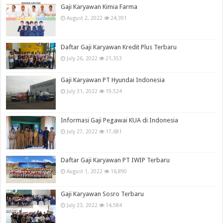
Gaji Karyawan Kimia Farma
August 2, 2022
24,391
Daftar Gaji Karyawan Kredit Plus Terbaru
July 26, 2022
21,353
Gaji Karyawan PT Hyundai Indonesia
July 31, 2022
19,524
Informasi Gaji Pegawai KUA di Indonesia
July 27, 2022
17,681
Daftar Gaji Karyawan PT IWIP Terbaru
August 1, 2022
16,890
Gaji Karyawan Sosro Terbaru
July 23, 2022
14,584