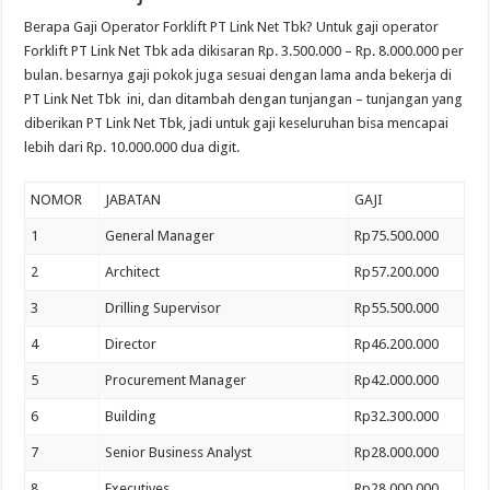
Berapa Gaji Operator Forklift PT Link Net Tbk? Untuk gaji operator
Forklift PT Link Net Tbk ada dikisaran Rp. 3.500.000 – Rp. 8.000.000 per
bulan. besarnya gaji pokok juga sesuai dengan lama anda bekerja di
PT Link Net Tbk ini, dan ditambah dengan tunjangan – tunjangan yang
diberikan PT Link Net Tbk, jadi untuk gaji keseluruhan bisa mencapai
lebih dari Rp. 10.000.000 dua digit.
NOMOR
JABATAN
GAJI
1
General Manager
Rp75.500.000
2
Architect
Rp57.200.000
3
Drilling Supervisor
Rp55.500.000
4
Director
Rp46.200.000
5
Procurement Manager
Rp42.000.000
6
Building
Rp32.300.000
7
Senior Business Analyst
Rp28.000.000
8
Executives
Rp28.000.000