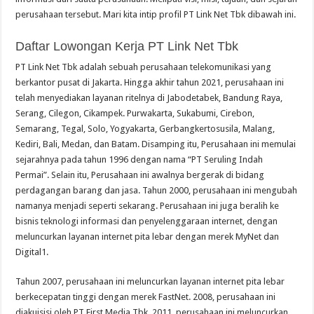
perusahaan tersebut. Mari kita intip profil PT Link Net Tbk dibawah ini.
Daftar Lowongan Kerja PT Link Net Tbk
PT Link Net Tbk adalah sebuah perusahaan telekomunikasi yang
berkantor pusat di Jakarta. Hingga akhir tahun 2021, perusahaan ini
telah menyediakan layanan ritelnya di Jabodetabek, Bandung Raya,
Serang, Cilegon, Cikampek. Purwakarta, Sukabumi, Cirebon,
Semarang, Tegal, Solo, Yogyakarta, Gerbangkertosusila, Malang,
Kediri, Bali, Medan, dan Batam. Disamping itu, Perusahaan ini memulai
sejarahnya pada tahun 1996 dengan nama “PT Seruling Indah
Permai”. Selain itu, Perusahaan ini awalnya bergerak di bidang
perdagangan barang dan jasa. Tahun 2000, perusahaan ini mengubah
namanya menjadi seperti sekarang. Perusahaan ini juga beralih ke
bisnis teknologi informasi dan penyelenggaraan internet, dengan
meluncurkan layanan internet pita lebar dengan merek MyNet dan
Digital1.
Tahun 2007, perusahaan ini meluncurkan layanan internet pita lebar
berkecepatan tinggi dengan merek FastNet. 2008, perusahaan ini
diakuisisi oleh PT First Media Tbk. 2011, perusahaan ini meluncurkan