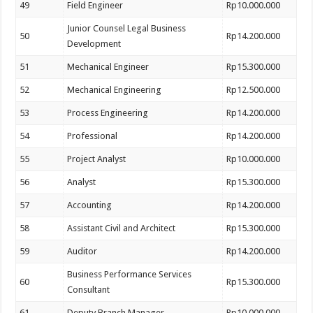
49
Field Engineer
Rp10.000.000
Junior Counsel Legal Business
50
Rp14.200.000
Development
51
Mechanical Engineer
Rp15.300.000
52
Mechanical Engineering
Rp12.500.000
53
Process Engineering
Rp14.200.000
54
Professional
Rp14.200.000
55
Project Analyst
Rp10.000.000
56
Analyst
Rp15.300.000
57
Accounting
Rp14.200.000
58
Assistant Civil and Architect
Rp15.300.000
59
Auditor
Rp14.200.000
Business Performance Services
60
Rp15.300.000
Consultant
61
Deputy Branch Manager
Rp10.000.000