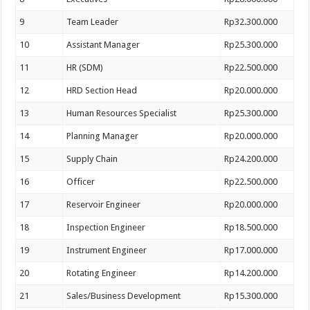
9
Team Leader
Rp32.300.000
10
Assistant Manager
Rp25.300.000
11
HR (SDM)
Rp22.500.000
12
HRD Section Head
Rp20.000.000
13
Human Resources Specialist
Rp25.300.000
14
Planning Manager
Rp20.000.000
15
Supply Chain
Rp24.200.000
16
Officer
Rp22.500.000
17
Reservoir Engineer
Rp20.000.000
18
Inspection Engineer
Rp18.500.000
19
Instrument Engineer
Rp17.000.000
20
Rotating Engineer
Rp14.200.000
21
Sales/Business Development
Rp15.300.000