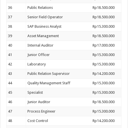
36
Public Relations
Rp18.500.000
37
Senior Field Operator
Rp18.500.000
38
SAP Business Analyst
Rp15.300.000
39
Asset Management
Rp18.500.000
40
Internal Auditor
Rp17.000.000
41
Junior Officer
Rp15.300.000
42
Laboratory
Rp15.300.000
43
Public Relation Supervisor
Rp14.200.000
44
Quality Management Staff
Rp15.300.000
45
Specialist
Rp15.300.000
46
Junior Auditor
Rp18.500.000
47
Process Engineer
Rp15.300.000
48
Cost Control
Rp14.200.000