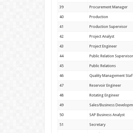
39
Procurement Manager
40
Production
41
Production Supervisor
42
Project Analyst
43
Project Engineer
44
Public Relation Superviso
45
Public Relations
46
Quality Management Staf
47
Reservoir Engineer
48
Rotating Engineer
49
Sales/Business Developm
50
SAP Business Analyst
51
Secretary