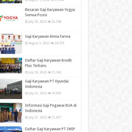
Besaran Gaji Karyawan Yogya
Semua Posisi
July 20, 2022
25,348
Gaji Karyawan Kimia Farma
August 2, 2022
24,379
Daftar Gaji Karyawan Kredit
Plus Terbaru
July 26, 2022
21,342
Gaji Karyawan PT Hyundai
Indonesia
July 31, 2022
19,509
Informasi Gaji Pegawai KUA di
Indonesia
July 27, 2022
17,657
Daftar Gaji Karyawan PT IWIP