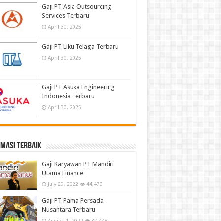
Gaji PT Asia Outsourcing
Services Terbaru
April 30, 2025
Gaji PT Liku Telaga Terbaru
April 30, 2025
Gaji PT Asuka Engineering
Indonesia Terbaru
April 30, 2025
masi terbaik
Gaji Karyawan PT Mandiri
Utama Finance
July 29, 2022
44,473
Gaji PT Pama Persada
Nusantara Terbaru
August 1, 2022
37,448