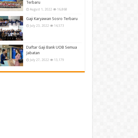
Terbaru
August 1, 2022
16,868
Gaji Karyawan Sosro Terbaru
July 23, 2022
14,573
Daftar Gaji Bank UOB Semua
Jabatan
July 27, 2022
13,179