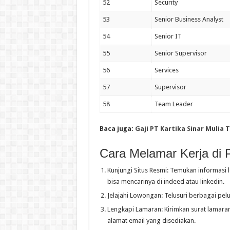
52
Security
53
Senior Business Analyst
54
Senior IT
55
Senior Supervisor
56
Services
57
Supervisor
58
Team Leader
Baca juga:
Gaji PT Kartika Sinar Mulia
Cara Melamar Kerja di P
Kunjungi Situs Resmi: Temukan informasi 
bisa mencarinya di indeed atau linkedin.
Jelajahi Lowongan: Telusuri berbagai pelu
Lengkapi Lamaran: Kirimkan surat lamaran, 
alamat email yang disediakan.