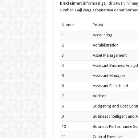
Disclaimer:
informasi gaji di bawah ini ha
sumber. Gaji yang sebenarnya dapat berbed
Nomor
Posisi
1
Accounting
2
Administration
3
Asset Management
4
Assistant Business Analys
5
Assistant Manager
6
Assistant Plant Head
7
Auditor
8
Budgeting and Cost Cont
9
Business Intelligent and A
10
Business Performance Ser
11
Control Engineer