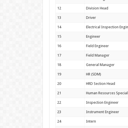
12
Division Head
13
Driver
14
Electrical Inspection Engi
15
Engineer
16
Field Engineer
17
Field Manager
18
General Manager
19
HR (SDM)
20
HRD Section Head
21
Human Resources Speciali
22
Inspection Engineer
23
Instrument Engineer
24
Intern