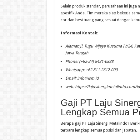
Selain produk standar, perusahaan ini ju
spesifik Anda. Tim mereka siap bekerja s
cor dan besi tuang yang sesuai dengan keb
Informasi Kontak:
Alamat: Jl. Tugu Wijaya Kusuma IV/24, 
Jawa Tengah
Phone: (+62-24) 8431-0888
Whatsapp: +62 811-2612-000
Email:
info@lsm.id
web: https://lajusinergimetalindo.com/id
Gaji PT Laju Siner
Lengkap Semua Po
Berapa gaji PT Laju Sinergi Metalindo? Berik
terbaru lengkap semua posisi dan jabatan.