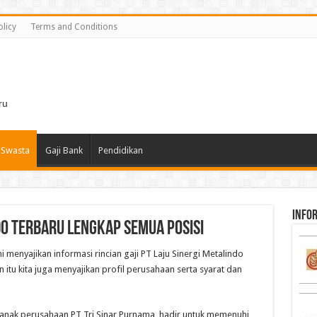
olicy
Terms and Conditions
i
ru
 Swasta
Gaji Bank
Pendidikan
infor
ndo Terbaru Lengkap Semua Posisi
ini menyajikan informasi rincian gaji PT Laju Sinergi Metalindo
 itu kita juga menyajikan profil perusahaan serta syarat dan
i anak perusahaan PT Tri Sinar Purnama, hadir untuk memenuhi