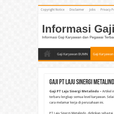
Copyright Notice
Disclaimer
Jobs
Privacy P
Informasi Gaj
Informasi Gaji Karyawan dan Pegawai Terba
Gaji Karyawan BUMN
Gaji Karyawan
Gaji PT Laju Sinergi Metali
Gaji PT Laju Sinergi Metalindo –
Artikel 
terbaru lengkap semua level karyawan. Selain
cara melamar kerja di perusahaan ini.
PT Laju Sinergi Metalindo, didirikan sebaga