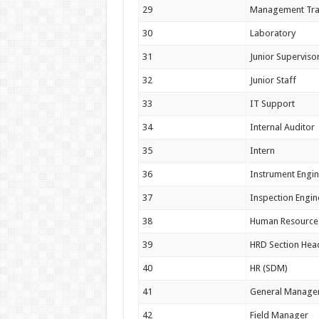
29
Management Tra
30
Laboratory
31
Junior Superviso
32
Junior Staff
33
IT Support
34
Internal Auditor
35
Intern
36
Instrument Engi
37
Inspection Engin
38
Human Resources
39
HRD Section Hea
40
HR (SDM)
41
General Manage
42
Field Manager