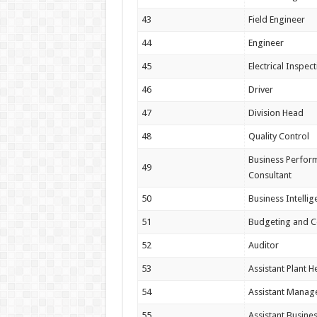
43
Field Engineer
44
Engineer
45
Electrical Inspec
46
Driver
47
Division Head
48
Quality Control
Business Perfor
49
Consultant
50
Business Intellig
51
Budgeting and C
52
Auditor
53
Assistant Plant 
54
Assistant Manag
55
Assistant Busines