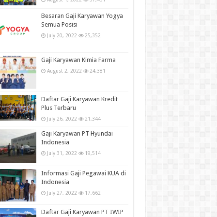
Besaran Gaji Karyawan Yogya
Semua Posisi
July 20, 2022
25,352
Gaji Karyawan Kimia Farma
August 2, 2022
24,381
Daftar Gaji Karyawan Kredit
Plus Terbaru
July 26, 2022
21,344
Gaji Karyawan PT Hyundai
Indonesia
July 31, 2022
19,514
Informasi Gaji Pegawai KUA di
Indonesia
July 27, 2022
17,662
Daftar Gaji Karyawan PT IWIP