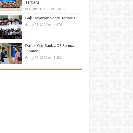
Terbaru
August 1, 2022
16,870
Gaji Karyawan Sosro Terbaru
July 23, 2022
14,576
Daftar Gaji Bank UOB Semua
Jabatan
July 27, 2022
13,182