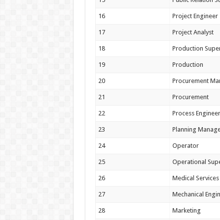
16
Project Engineer
17
Project Analyst
18
Production Supe
19
Production
20
Procurement Ma
21
Procurement
22
Process Enginee
23
Planning Manag
24
Operator
25
Operational Sup
26
Medical Services
27
Mechanical Engi
28
Marketing