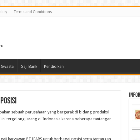
olicy
Terms and Conditions
i
ru
 Swasta
Gaji Bank
Pendidikan
infor
Posisi
pakan sebuah perusahaan yang bergerak di bidang produksi
i ini tergolong jarang di Indonesia karena beberapa tantangan
gaji karyawan PT IFARS untuk berbagai posisi serta tantangan