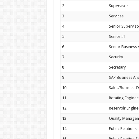
2
Supervisor
3
Services
4
Senior Superviso
5
Senior IT
6
Senior Business 
7
Security
8
Secretary
9
SAP Business Ana
10
Sales/Business 
11
Rotating Enginee
12
Reservoir Engine
13
Quality Managem
14
Public Relations
15
Public Relation S