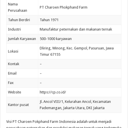
Nama
PT Charoen Phokphand Farm
Perusahaan
Tahun Berdiri
Tahun 1971
Industri
Manufaktur peternakan dan makanan ternak
Jumlah Karyawan
500-1000 karyawan
Dliring, Winong, Kec. Gempol, Pasuruan, Jawa
Lokasi
Timur 67155
Kontak
–
Email
–
Fax
–
Website
https://cp.co.id/
Jl. Ancol VIII/1, Kelurahan Ancol, Kecamatan
Kantor pusat
Pademangan, Jakarta Utara, DKI Jakarta
Visi PT Charoen Pokphand Farm Indonesia adalah untuk menjadi
perusahaan peternakan dan produksi makanan ternak yang terkemuka