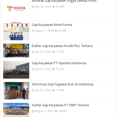
Besaran Gaji Karyawan Yogya Semua Posisi
July 20, 2022
25,349
Gaji Karyawan Kimia Farma
August 2, 2022
24,380
Daftar Gaji Karyawan Kredit Plus Terbaru
July 26, 2022
21,343
Gaji Karyawan PT Hyundai Indonesia
July 31, 2022
19,510
Informasi Gaji Pegawai KUA di Indonesia
July 27, 2022
17,658
Daftar Gaji Karyawan PT IWIP Terbaru
August 1, 2022
16,869