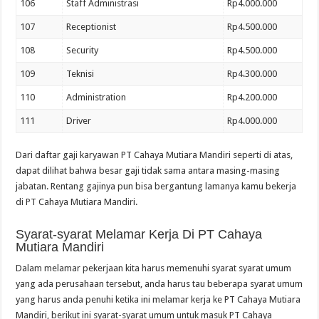
106
Staff Administrasi
Rp4.000.000
107
Receptionist
Rp4.500.000
108
Security
Rp4.500.000
109
Teknisi
Rp4.300.000
110
Administration
Rp4.200.000
111
Driver
Rp4.000.000
Dari daftar gaji karyawan PT Cahaya Mutiara Mandiri seperti di atas,
dapat dilihat bahwa besar gaji tidak sama antara masing-masing
jabatan. Rentang gajinya pun bisa bergantung lamanya kamu bekerja
di PT Cahaya Mutiara Mandiri.
Syarat-syarat Melamar Kerja Di PT Cahaya
Mutiara Mandiri
Dalam melamar pekerjaan kita harus memenuhi syarat syarat umum
yang ada perusahaan tersebut, anda harus tau beberapa syarat umum
yang harus anda penuhi ketika ini melamar kerja ke PT Cahaya Mutiara
Mandiri, berikut ini syarat-syarat umum untuk masuk PT Cahaya