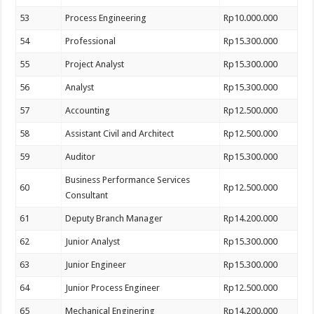
53
Process Engineering
Rp10.000.000
54
Professional
Rp15.300.000
55
Project Analyst
Rp15.300.000
56
Analyst
Rp15.300.000
57
Accounting
Rp12.500.000
58
Assistant Civil and Architect
Rp12.500.000
59
Auditor
Rp15.300.000
Business Performance Services
60
Rp12.500.000
Consultant
61
Deputy Branch Manager
Rp14.200.000
62
Junior Analyst
Rp15.300.000
63
Junior Engineer
Rp15.300.000
64
Junior Process Engineer
Rp12.500.000
65
Mechanical Enginering
Rp14.200.000