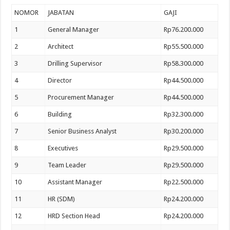
NOMOR
JABATAN
GAJI
1
General Manager
Rp76.200.000
2
Architect
Rp55.500.000
3
Drilling Supervisor
Rp58.300.000
4
Director
Rp44.500.000
5
Procurement Manager
Rp44.500.000
6
Building
Rp32.300.000
7
Senior Business Analyst
Rp30.200.000
8
Executives
Rp29.500.000
9
Team Leader
Rp29.500.000
10
Assistant Manager
Rp22.500.000
11
HR (SDM)
Rp24.200.000
12
HRD Section Head
Rp24.200.000