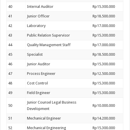
40
Internal Auditor
Rp15.300.000
41
Junior Officer
Rp18.500.000
42
Laboratory
Rp17.000.000
43
Public Relation Supervisor
Rp15.300.000
44
Quality Management Staff
Rp17.000.000
45
Specialist
Rp18.500.000
46
Junior Auditor
Rp15.300.000
47
Process Engineer
Rp12.500.000
48
Cost Control
Rp15.300.000
49
Field Engineer
Rp15.300.000
Junior Counsel Legal Business
50
Rp10.000.000
Development
51
Mechanical Engineer
Rp14.200.000
52
Mechanical Engineering
Rp15.300.000