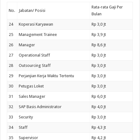
Rata-rata Gaji Per
No.
Jabatan/ Posisi
Bulan
24
Koperasi Karyawan
Rp 3,0 Jt
25
Management Trainee
Rp 3,9 Jt
26
Manager
Rp 8,6 Jt
27
Operational Staff
Rp 3,0 Jt
28
Outsourcing Staff
Rp 3,0 Jt
29
Perjanjian Kerja Waktu Tertentu
Rp 3,0 Jt
30
Petugas Loket
Rp 3,0 Jt
31
Sales Manager
Rp 6,0 Jt
32
SAP Basis Administrator
Rp 4,0 Jt
33
Security
Rp 3,0 Jt
34
Staff
Rp 4,3 Jt
35
Supervisor
Rp 4,2 Jt