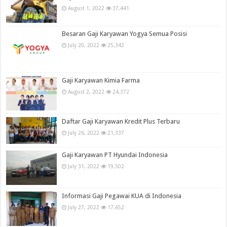
August 1, 2022
37,441
Besaran Gaji Karyawan Yogya Semua Posisi
July 20, 2022
25,342
Gaji Karyawan Kimia Farma
August 2, 2022
24,372
Daftar Gaji Karyawan Kredit Plus Terbaru
July 26, 2022
21,337
Gaji Karyawan PT Hyundai Indonesia
July 31, 2022
19,502
Informasi Gaji Pegawai KUA di Indonesia
July 27, 2022
17,652