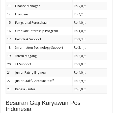
13
Finance Manager
Rp 7,0 Jt
14
Frontliner
Rp 4,2 Jt
15
Fungsional Perusahaan
Rp 4,0 Jt
16
Graduate Internship Program
Rp 1,0 Jt
17
Helpdesk Support
Rp 3,3 Jt
18
Information Technology Support
Rp 3,1 Jt
19
Intern Magang
Rp 2,0 Jt
20
IT Support
Rp 3,0 Jt
21
Junior Rating Engineer
Rp 4,0 Jt
22
Junior Staff / Account Staff
Rp 2,9 Jt
23
Kepala Kantor
Rp 6,0 Jt
Besaran Gaji Karyawan Pos
Indonesia