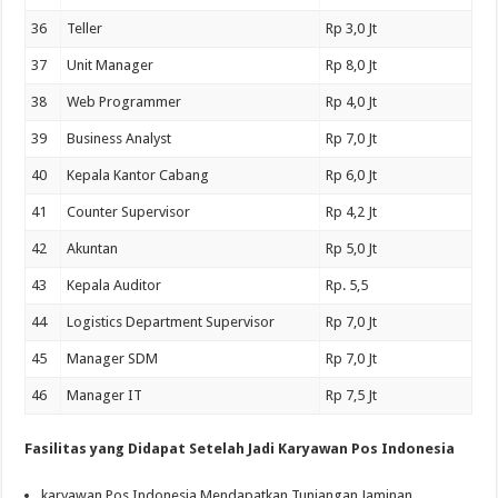
36
Teller
Rp 3,0 Jt
37
Unit Manager
Rp 8,0 Jt
38
Web Programmer
Rp 4,0 Jt
39
Business Analyst
Rp 7,0 Jt
40
Kepala Kantor Cabang
Rp 6,0 Jt
41
Counter Supervisor
Rp 4,2 Jt
42
Akuntan
Rp 5,0 Jt
43
Kepala Auditor
Rp. 5,5
44
Logistics Department Supervisor
Rp 7,0 Jt
45
Manager SDM
Rp 7,0 Jt
46
Manager IT
Rp 7,5 Jt
Fasilitas yang Didapat Setelah Jadi Karyawan Pos Indonesia
karyawan Pos Indonesia Mendapatkan Tunjangan Jaminan