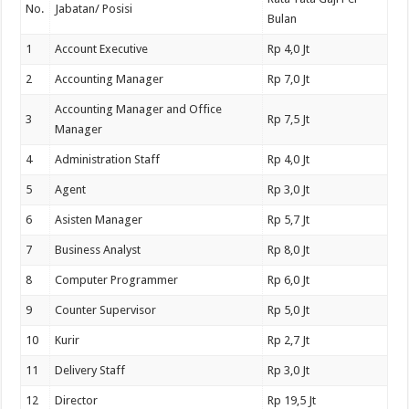
No.
Jabatan/ Posisi
Bulan
1
Account Executive
Rp 4,0 Jt
2
Accounting Manager
Rp 7,0 Jt
Accounting Manager and Office
3
Rp 7,5 Jt
Manager
4
Administration Staff
Rp 4,0 Jt
5
Agent
Rp 3,0 Jt
6
Asisten Manager
Rp 5,7 Jt
7
Business Analyst
Rp 8,0 Jt
8
Computer Programmer
Rp 6,0 Jt
9
Counter Supervisor
Rp 5,0 Jt
10
Kurir
Rp 2,7 Jt
11
Delivery Staff
Rp 3,0 Jt
12
Director
Rp 19,5 Jt