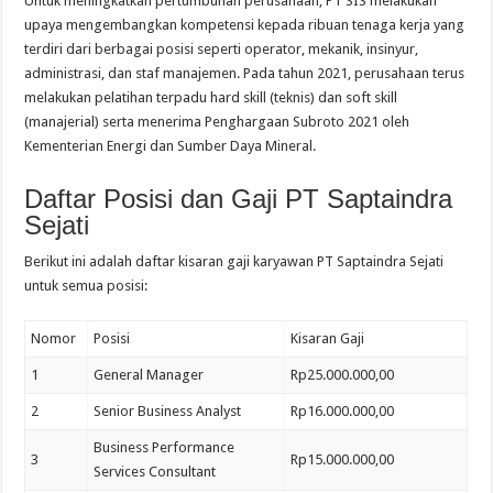
Untuk meningkatkan pertumbuhan perusahaan, PT SIS melakukan
upaya mengembangkan kompetensi kepada ribuan tenaga kerja yang
terdiri dari berbagai posisi seperti operator, mekanik, insinyur,
administrasi, dan staf manajemen. Pada tahun 2021, perusahaan terus
melakukan pelatihan terpadu hard skill (teknis) dan soft skill
(manajerial) serta menerima Penghargaan Subroto 2021 oleh
Kementerian Energi dan Sumber Daya Mineral.
Daftar Posisi dan Gaji
PT Saptaindra
Sejati
Berikut ini adalah daftar kisaran gaji karyawan
PT Saptaindra Sejati
untuk semua posisi:
Nomor
Posisi
Kisaran Gaji
1
General Manager
Rp25.000.000,00
2
Senior Business Analyst
Rp16.000.000,00
Business Performance
3
Rp15.000.000,00
Services Consultant