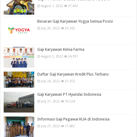
August 1, 2022
37,463
Besaran Gaji Karyawan Yogya Semua Posisi
July 20, 2022
25,363
Gaji Karyawan Kimia Farma
August 2, 2022
24,391
Daftar Gaji Karyawan Kredit Plus Terbaru
July 26, 2022
21,353
Gaji Karyawan PT Hyundai Indonesia
July 31, 2022
19,524
Informasi Gaji Pegawai KUA di Indonesia
July 27, 2022
17,682