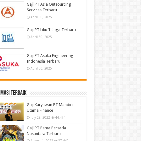
Gaji PT Asia Outsourcing
Services Terbaru
April 30, 2025
Gaji PT Liku Telaga Terbaru
April 30, 2025
Gaji PT Asuka Engineering
Indonesia Terbaru
April 30, 2025
masi terbaik
Gaji Karyawan PT Mandiri
Utama Finance
July 29, 2022
44,474
Gaji PT Pama Persada
Nusantara Terbaru
August 1, 2022
37,449