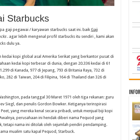
ai Starbucks
pa gaji pegawai / karyawan starbucks saat ini. baik
Gaji
ucks
. agar lebih mengenal profil starbucks itu sendiri , kami akan
ks dulu ya.
kedai kopi global asal Amerika Serikat yang berkantor pusat di
ahaan kedai kopi terbesar di dunia, dengan 20.336 kedai di 61
.299 di Kanada, 977 di Jepang, 793 di Britania Raya, 732 di
o, 282 di Taiwan, 204 di Filipina, 164 di Thailand dan 326 di
infor
Washington, pada tanggal 30 Maret 1971 oleh tiga rekanan: guru
ev Siegl, dan penulis Gordon Bowker. Ketiganya terinspirasi
et, yang mereka kenal secara pribadi, untuk menjual biji kopi
0] Awalnya, perusahaan ini hendak diberi nama Pequod yang
 tetapi nama ini ditolak oleh sejumlah pendiri pendamping.
 nama mualim satu kapal Pequod, Starbuck.