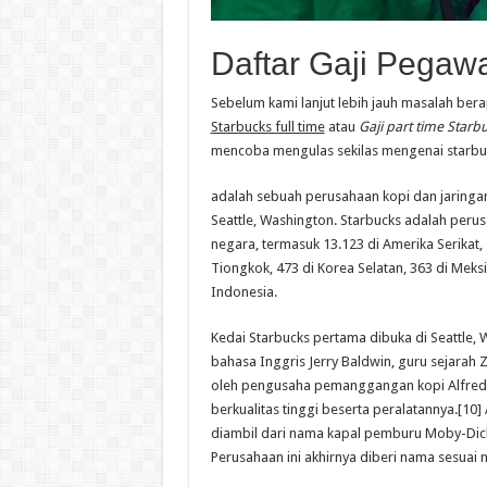
Daftar Gaji Pegaw
Sebelum kami lanjut lebih jauh masalah bera
Starbucks full time
atau
Gaji part time Starb
mencoba mengulas sekilas mengenai starbuc
adalah sebuah perusahaan kopi dan jaringan 
Seattle, Washington. Starbucks adalah perus
negara, termasuk 13.123 di Amerika Serikat, 1
Tiongkok, 473 di Korea Selatan, 363 di Meksik
Indonesia.
Kedai Starbucks pertama dibuka di Seattle, 
bahasa Inggris Jerry Baldwin, guru sejarah Z
oleh pengusaha pemanggangan kopi Alfred Pe
berkualitas tinggi beserta peralatannya.[1
diambil dari nama kapal pemburu Moby-Dick,
Perusahaan ini akhirnya diberi nama sesuai