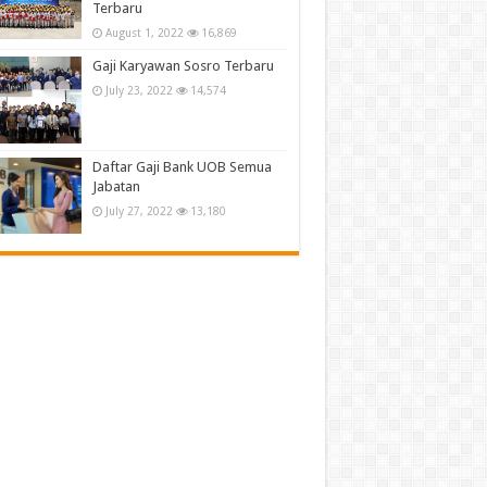
Terbaru
August 1, 2022
16,869
Gaji Karyawan Sosro Terbaru
July 23, 2022
14,574
Daftar Gaji Bank UOB Semua
Jabatan
July 27, 2022
13,180