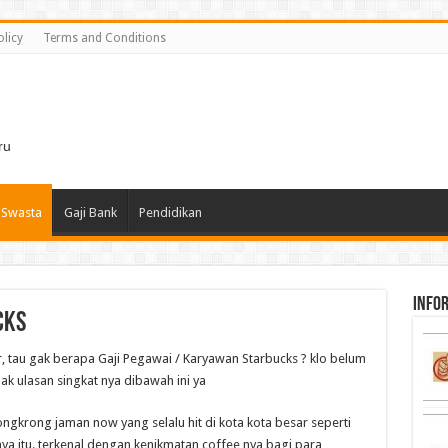
olicy
Terms and Conditions
i
ru
 Swasta
Gaji Bank
Pendidikan
infor
cks
r, tau gak berapa Gaji Pegawai / Karyawan Starbucks ? klo belum
imak ulasan singkat nya dibawah ini ya
ongkrong jaman now yang selalu hit di kota kota besar seperti
ya itu. terkenal dengan kenikmatan coffee nya bagi para