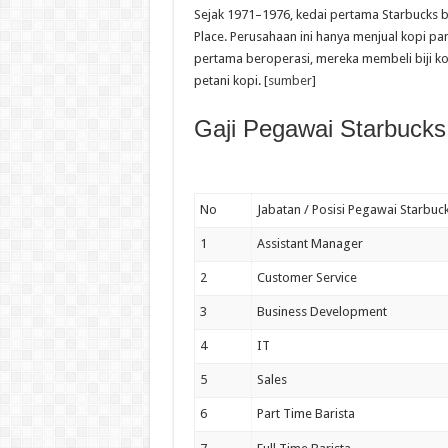
Sejak 1971–1976, kedai pertama Starbucks be
Place. Perusahaan ini hanya menjual kopi p
pertama beroperasi, mereka membeli biji kop
petani kopi. [
sumber
]
Gaji Pegawai Starbucks
No
Jabatan / Posisi Pegawai Starbuc
1
Assistant Manager
2
Customer Service
3
Business Development
4
IT
5
Sales
6
Part Time Barista