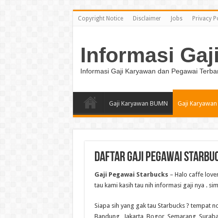
Copyright Notice
Disclaimer
Jobs
Privacy P
Informasi Gaj
Informasi Gaji Karyawan dan Pegawai Terba
Gaji Karyawan BUMN
Gaji Karyawan
Daftar Gaji Pegawai Starbu
Gaji Pegawai Starbucks
– Halo caffe love
tau kami kasih tau nih informasi gaji nya . s
Siapa sih yang gak tau Starbucks ? tempat n
Bandung , Jakarta, Bogor, Semarang, Suraba