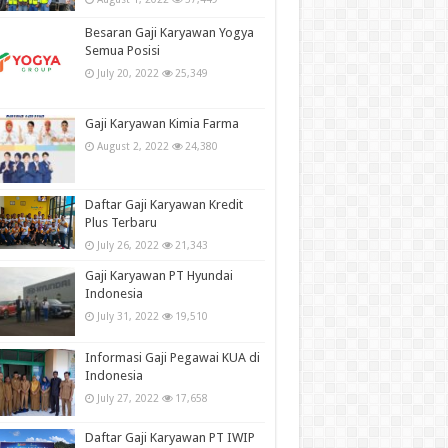
Besaran Gaji Karyawan Yogya
Semua Posisi
July 20, 2022
25,349
Gaji Karyawan Kimia Farma
August 2, 2022
24,380
Daftar Gaji Karyawan Kredit
Plus Terbaru
July 26, 2022
21,343
Gaji Karyawan PT Hyundai
Indonesia
July 31, 2022
19,510
Informasi Gaji Pegawai KUA di
Indonesia
July 27, 2022
17,658
Daftar Gaji Karyawan PT IWIP