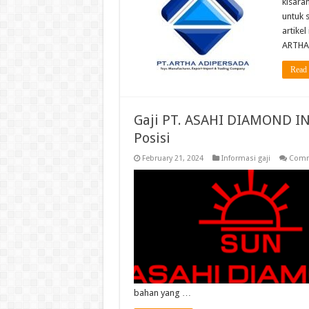
kisaran
untuk s
artike
ARTHA
Read
Gaji PT. ASAHI DIAMOND 
Posisi
February 21, 2024
Informasi gaji
Comm
bahan yang …