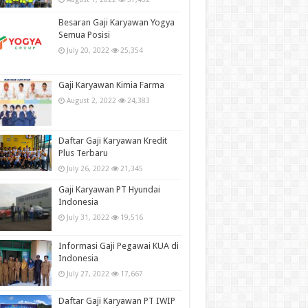
Besaran Gaji Karyawan Yogya
Semua Posisi
July 20, 2022
25,354
Gaji Karyawan Kimia Farma
August 2, 2022
24,383
Daftar Gaji Karyawan Kredit
Plus Terbaru
July 26, 2022
21,345
Gaji Karyawan PT Hyundai
Indonesia
July 31, 2022
19,516
Informasi Gaji Pegawai KUA di
Indonesia
July 27, 2022
17,667
Daftar Gaji Karyawan PT IWIP