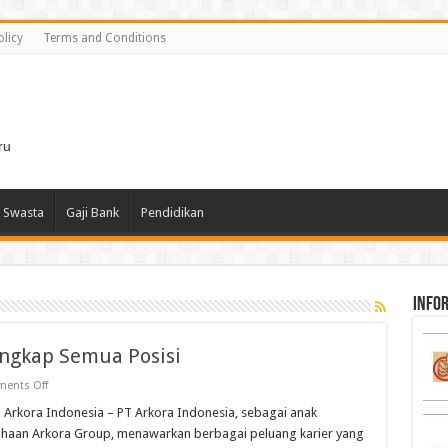
olicy
Terms and Conditions
i
ru
 Swasta
Gaji Bank
Pendidikan
infor
engkap Semua Posisi
on
ents Off
Gaji
PT
T Arkora Indonesia – PT Arkora Indonesia, sebagai anak
Arkora
haan Arkora Group, menawarkan berbagai peluang karier yang
Indonesia