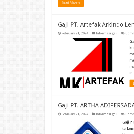
Read More »
Gaji PT. Artefak Arkindo L
February 21, 2024
Informasi gaji
Comm
Ga
ko
me
me
mu
in
Gaji PT. ARTHA ADIPERSADA
February 21, 2024
Informasi gaji
Comm
Gaji P
terkem