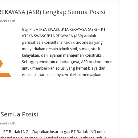
REKAYASA (ASR) Lengkap Semua Posisi
on
ents Off
Gaji
PT.
Gaji PT. ATRYA SWASCIPTA REKAYASA (ASR) – PT.
ATRYA
ATRYA SWASCIPTA REKAYASA (ASR) adalah
SWASCIPTA
REKAYASA
perusahaan konsultansi teknik Indonesia yang
(ASR)
menyediakan desain teknik sipil, survei, studi
Lengkap
Semua
kelayakan, dan layanan manajemen konstruksi.
Posisi
Sebagai pemimpin di bidangnya, ASR berkomitmen
untuk memberikan solusi yang hemat biaya dan
efisien kepada kliennya. Artikel ini menyajikan
 Semua Posisi
on
ents Off
Gaji
PT
ji PT Badak LNG – Dapatkan kisaran gaji PT Badak LNG untuk
Badak