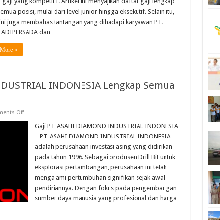
 gaji yang kompetitif. Artikel ini menyajikan daftar gaji lengkap
Semua
emua posisi, mulai dari level junior hingga eksekutif. Selain itu,
Posisi
l ini juga membahas tantangan yang dihadapi karyawan PT.
 ADIPERSADA dan …
 More »
INDUSTRIAL INDONESIA Lengkap Semua
on
ents Off
Gaji
PT.
Gaji PT. ASAHI DIAMOND INDUSTRIAL INDONESIA
ASAHI
– PT. ASAHI DIAMOND INDUSTRIAL INDONESIA
DIAMOND
INDUSTRIAL
adalah perusahaan investasi asing yang didirikan
INDONESIA
pada tahun 1996. Sebagai produsen Drill Bit untuk
Lengkap
Semua
eksplorasi pertambangan, perusahaan ini telah
Posisi
mengalami pertumbuhan signifikan sejak awal
pendiriannya. Dengan fokus pada pengembangan
sumber daya manusia yang profesional dan harga