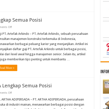
engkap Semua Posisi
on
ents Off
Gaji
PT.
ji PT. Artefak Arkindo – PT. Artefak Arkindo, sebuah perusahaan
Artefak
nsultan manajemen konstruksi terkemuka di Indonesia,
Arkindo
Lengkap
nawarkan berbagai peluang karier yang menjanjikan. Artikel ini
Semua
nyajikan daftar gaji PT. Artefak Arkindo untuk berbagai posisi,
Posisi
lai dari level awal hingga manajemen senior. Selain itu, artikel
i juga memberikan tips penting untuk membantu …
Read More »
infor
 Lengkap Semua Posisi
on
ents Off
Gaji
PT.
T. ARTHA ADIPERSADA – PT. ARTHA ADIPERSADA, perusahaan
ARTHA
uka di industri mainan, menawarkan berbagai posisi dengan
ADIPERSADA
Lengkap