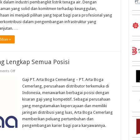
Lengkap
k dalam industri pembangkit listrik tenaga air. Dengan
Semua
aman yang solid dan komitmen terhadap keunggulan,
Posisi
haan ini menjadi pilihan yang tepat bagi para profesional yang
berkontribusi dalam pengembangan infrastruktur yang
anjutan. …
 More »
ng Lengkap Semua Posisi
on
ents Off
Gaji
PT.
Gaji PT. Arta Boga Cemerlang – PT. Arta Boga
Arta
Cemerlang, perusahaan distributor terkemuka di
Boga
Cemerlang
Indonesia, menawarkan berbagai posisi dengan
Lengkap
kisaran gaji yang kompetitif. Sebagai perusahaan
Semua
Posisi
yang mengutamakan kepercayaan dan memiliki
jaringan distribusi yang luas, Arta Boga Cemerlang
memberikan peluang pertumbuhan dan
pengembangan karier bagi para karyawannya.