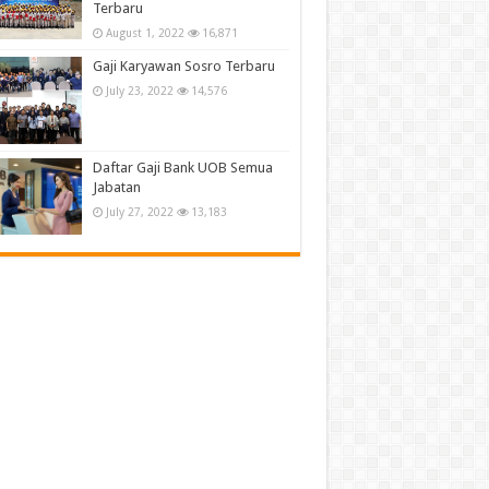
Terbaru
August 1, 2022
16,871
Gaji Karyawan Sosro Terbaru
July 23, 2022
14,576
Daftar Gaji Bank UOB Semua
Jabatan
July 27, 2022
13,183