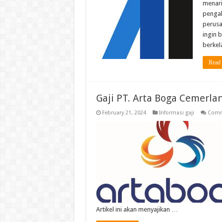
menari
pengal
perusa
ingin 
berkel
Read
Gaji PT. Arta Boga Cemerla
February 21, 2024
Informasi gaji
Comm
Artikel ini akan menyajikan …