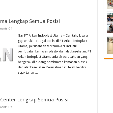
tama Lengkap Semua Posisi
on
ents Off
Gaji
PT
Gaji PT Arkan Indoplast Utama – Cari tahu kisaran
Arkan
gaji untuk berbagai posisi di PT Arkan Indoplast
Indoplast
Utama
Utama, perusahaan terkemuka di industri
Lengkap
pembuatan kemasan plastik dan alat kesehatan. PT
Semua
Posisi
Arkan Indoplast Utama adalah perusahaan yang
bergerak di bidang pembuatan kemasan plastik
dan alat kesehatan. Perusahaan ini telah berdiri
sejak tahun …
g Center Lengkap Semua Posisi
on
ents Off
Gaji