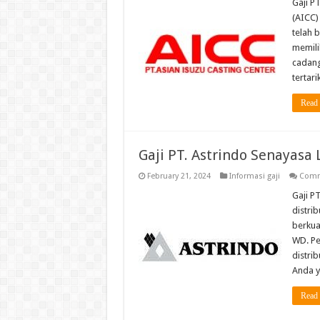
Gaji P
(AICC)
telah 
memili
cadang
tertar
Read
Gaji PT. Astrindo Senayasa
February 21, 2024
Informasi gaji
Comm
Gaji P
distri
berkua
WD. Pe
distrib
Anda y
Read