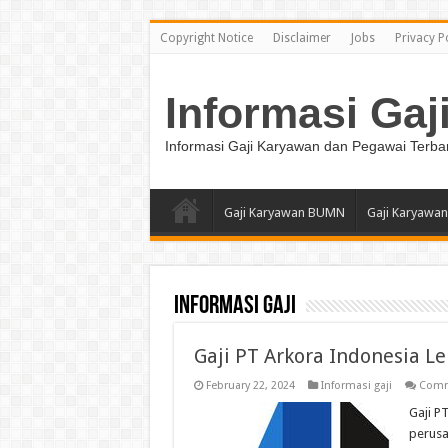
Copyright Notice
Disclaimer
Jobs
Privacy P
Informasi Gaj
Informasi Gaji Karyawan dan Pegawai Terba
Gaji Karyawan BUMN
Gaji Karyawan
Informasi gaji
Gaji PT Arkora Indonesia L
February 22, 2024
Informasi gaji
Comm
Gaji P
perusa