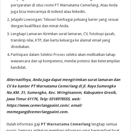
persyaratan di situs resmi PT Warnatama Cemerlang. Atau Anda
juga bisa mencarinya di indeed atau linkedin.
Jelajahi Lowongan: Telusuri berbagai peluang karier yang sesuai
dengan kualifikasi dan minat Anda.
Lengkapi Lamaran: Kirimkan surat lamaran, CV, fotokopi ijazah,
transkrip nilai, KTP, dan kartu keluarga ke alamat email yang
disediakan.
Partisipasi dalam Seleksi: Proses seleksi akan melibatkan tahap
wawancara dan uji kompetensi, menilai potensi dan keterampilan
kandidat.
Alternatifnya, Anda juga dapat mengirimkan surat lamaran dan
CV ke kantor PT Warnatama Cemerlang di Jl. Raya Sumengko
No.KM. 31, Sumengko, Kec. Wringinanom, Kabupaten Gresik,
Jawa Timur 61176, Telp: 0318978555, web:
https://www.cemerlangpaint.com/, email:
memegang@cemerlangpaint.com
.
Itulah informasi gaji
PT Warnatama Cemerlang
lengkap semua
posisi. Semoga artikel ini memberi informasi yang bermanfaat buat