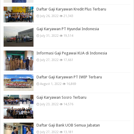
Daftar Gaji Karyawan Kredit Plus Terbaru
July 26, 2022
21,343
Gaji Karyawan PT Hyundai Indonesia
July 31, 2022
19,514
Informasi Gaji Pegawai KUA di Indonesia
July 27, 2022
17,661
Daftar Gaji Karyawan PT IWIP Terbaru
August 1, 2022
16,869
Gaji Karyawan Sosro Terbaru
July 23, 2022
14,576
Daftar Gaji Bank UOB Semua Jabatan
July 27, 2022
13,181