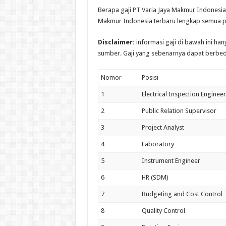
Berapa gaji PT Varia Jaya Makmur Indonesia? 
Makmur Indonesia terbaru lengkap semua po
Disclaimer:
informasi gaji di bawah ini ha
sumber. Gaji yang sebenarnya dapat berbed
Nomor
Posisi
1
Electrical Inspection Engineer
2
Public Relation Supervisor
3
Project Analyst
4
Laboratory
5
Instrument Engineer
6
HR (SDM)
7
Budgeting and Cost Control
8
Quality Control