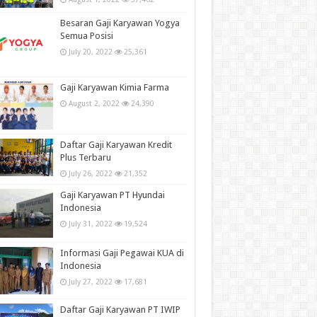
Besaran Gaji Karyawan Yogya
Semua Posisi
July 20, 2022
25,361
Gaji Karyawan Kimia Farma
August 2, 2022
24,390
Daftar Gaji Karyawan Kredit
Plus Terbaru
July 26, 2022
21,352
Gaji Karyawan PT Hyundai
Indonesia
July 31, 2022
19,524
Informasi Gaji Pegawai KUA di
Indonesia
July 27, 2022
17,681
Daftar Gaji Karyawan PT IWIP