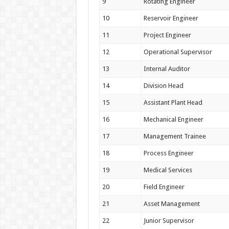
9
Rotating Engineer
10
Reservoir Engineer
11
Project Engineer
12
Operational Supervisor
13
Internal Auditor
14
Division Head
15
Assistant Plant Head
16
Mechanical Engineer
17
Management Trainee
18
Process Engineer
19
Medical Services
20
Field Engineer
21
Asset Management
22
Junior Supervisor