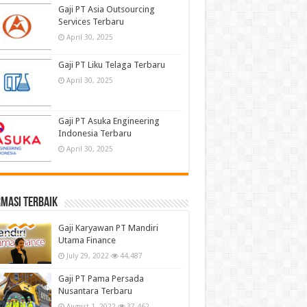
Gaji PT Asia Outsourcing
Services Terbaru
April 30, 2025
Gaji PT Liku Telaga Terbaru
April 30, 2025
Gaji PT Asuka Engineering
Indonesia Terbaru
April 30, 2025
masi terbaik
Gaji Karyawan PT Mandiri
Utama Finance
July 29, 2022
44,487
Gaji PT Pama Persada
Nusantara Terbaru
August 1, 2022
37,462