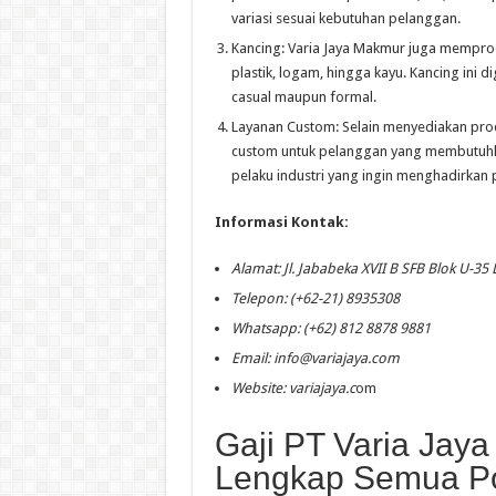
variasi sesuai kebutuhan pelanggan.
Kancing: Varia Jaya Makmur juga mempro
plastik, logam, hingga kayu. Kancing ini 
casual maupun formal.
Layanan Custom: Selain menyediakan pro
custom untuk pelanggan yang membutuhkan
pelaku industri yang ingin menghadirkan 
Informasi Kontak:
Alamat: Jl. Jababeka XVII B SFB Blok U-35
Telepon: (+62-21) 8935308
Whatsapp: (+62) 812 8878 9881
Email:
info@variajaya.com
Website: variajaya.c
om
Gaji PT Varia Jay
Lengkap Semua Po