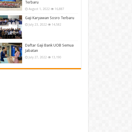
Terbaru
August 1, 2022
16,887
Gaji Karyawan Sosro Terbaru
July 23, 2022
14,582
Daftar Gaji Bank UOB Semua
Jabatan
July 27, 2022
13,190