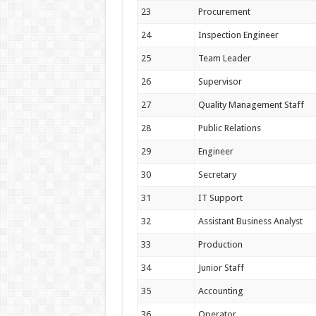
23
Procurement
24
Inspection Engineer
25
Team Leader
26
Supervisor
27
Quality Management Staff
28
Public Relations
29
Engineer
30
Secretary
31
IT Support
32
Assistant Business Analyst
33
Production
34
Junior Staff
35
Accounting
36
Operator