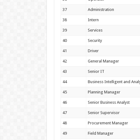
37
Administration
38
Intern
39
Services
40
Security
41
Driver
42
General Manager
43
Senior IT
44
Business Intelligent and Analy
45
Planning Manager
46
Senior Business Analyst
47
Senior Supervisor
48
Procurement Manager
49
Field Manager