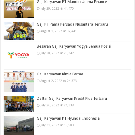
Gaji Karyawan PT Mandiri Utama Finance
July 29, 2022
44,470
Gaji PT Pama Persada Nusantara Terbaru
August 1, 2022
37,441
Besaran Gaji Karyawan Yogya Semua Posisi
July 20, 2022
25,342
Gaji Karyawan Kimia Farma
August 2, 2022
24,373
Daftar Gaji Karyawan Kredit Plus Terbaru
July 26, 2022
21,338
Gaji Karyawan PT Hyundai Indonesia
July 31, 2022
19,503