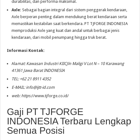
durabilitas, dan performa maksimal.
Axle:
Sebagai bagian integral dari sistem penggerak kendaraan,
Axle berperan penting dalam mendukung berat kendaraan serta
memastikan kestabilan saat berkendara. PT TJFORGE INDONESIA
memproduksi Axle yang kuat dan andal untuk berbagai jenis
kendaraan, dari mobil penumpang hingga truk berat.
Informasi Kontak:
Ala
mat: Kawasan Industri KIICJln Maligi V Lot N – 10 Karawang
41361 Jawa Barat INDONESIA
TEL: +62 21 8911 4352
E-MAIL:
info@ijtt-id.com
web: http
s://www.tjforge.co.id/
Gaji PT TJFORGE
INDONESIA Terbaru Lengkap
Semua Posisi