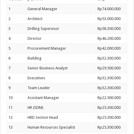
1
General Manager
Rp74.000.000
2
Architect
Rp53.000.000
3
Drilling Supervisor
Rp58.300.000
4
Director
Rp46.200.000
5
Procurement Manager
Rp42.000.000
6
Building
Rp32.300.000
7
Senior Business Analyst
Rp29.500.000
8
Executives
Rp32.300.000
9
Team Leader
Rp32.300.000
10
Assistant Manager
Rp22.500.000
11
HR (SDM)
Rp25.300.000
12
HRD Section Head
Rp25.300.000
13
Human Resources Specialist
Rp25.300.000