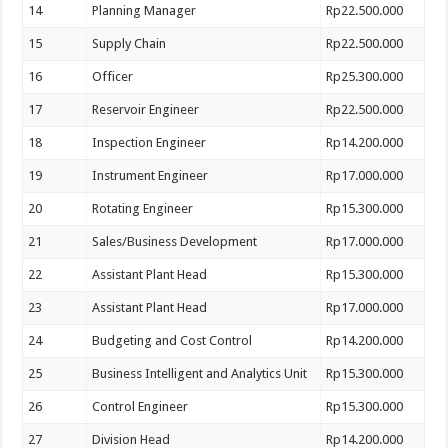
14
Planning Manager
Rp22.500.000
15
Supply Chain
Rp22.500.000
16
Officer
Rp25.300.000
17
Reservoir Engineer
Rp22.500.000
18
Inspection Engineer
Rp14.200.000
19
Instrument Engineer
Rp17.000.000
20
Rotating Engineer
Rp15.300.000
21
Sales/Business Development
Rp17.000.000
22
Assistant Plant Head
Rp15.300.000
23
Assistant Plant Head
Rp17.000.000
24
Budgeting and Cost Control
Rp14.200.000
25
Business Intelligent and Analytics Unit
Rp15.300.000
26
Control Engineer
Rp15.300.000
27
Division Head
Rp14.200.000