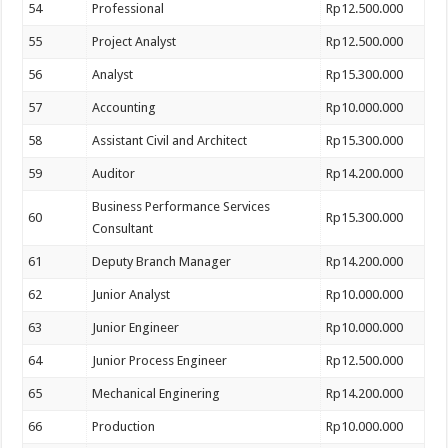
54
Professional
Rp12.500.000
55
Project Analyst
Rp12.500.000
56
Analyst
Rp15.300.000
57
Accounting
Rp10.000.000
58
Assistant Civil and Architect
Rp15.300.000
59
Auditor
Rp14.200.000
Business Performance Services
60
Rp15.300.000
Consultant
61
Deputy Branch Manager
Rp14.200.000
62
Junior Analyst
Rp10.000.000
63
Junior Engineer
Rp10.000.000
64
Junior Process Engineer
Rp12.500.000
65
Mechanical Enginering
Rp14.200.000
66
Production
Rp10.000.000