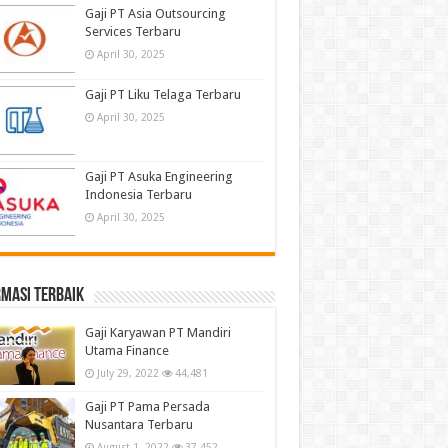
Gaji PT Asia Outsourcing
Services Terbaru
April 30, 2025
Gaji PT Liku Telaga Terbaru
April 30, 2025
Gaji PT Asuka Engineering
Indonesia Terbaru
April 30, 2025
masi terbaik
Gaji Karyawan PT Mandiri
Utama Finance
July 29, 2022
44,481
Gaji PT Pama Persada
Nusantara Terbaru
August 1, 2022
37,452