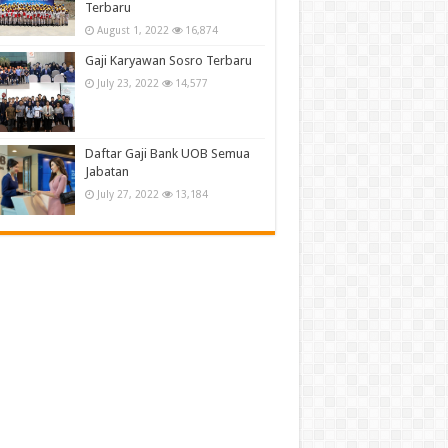
Terbaru
August 1, 2022
16,874
Gaji Karyawan Sosro Terbaru
July 23, 2022
14,577
Daftar Gaji Bank UOB Semua
Jabatan
July 27, 2022
13,184