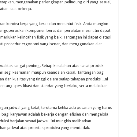
etapkan, mengenakan perlengkapan pelindung diri yang sesuai,
tian saat bekerja.
tkan kondisi kerja yang keras dan menuntut fisik. Anda mungkin
ngoperasikan komponen berat dan peralatan mesin. Ini dapat
lukan kelincahan fisik yang baik. Tantangan ini dapat diatasi
uti prosedur ergonomi yang benar, dan menggunakan alat
 kualitas sangat penting. Setiap kesalahan atau cacat produk
 dari segi keamanan maupun keandalan kapal. Tantangan bagi
n dan kualitas yang tinggi dalam setiap tahapan produksi. Ini
tang spesifikasi dan standar yang berlaku, serta melakukan
engan jadwal yang ketat, terutama ketika ada pesanan yang harus
n bagi karyawan adalah bekerja dengan efisien dan mengelola
ksi berjalan sesuai jadwal. Ini mungkin melibatkan
an jadwal atau prioritas produksi yang mendadak.