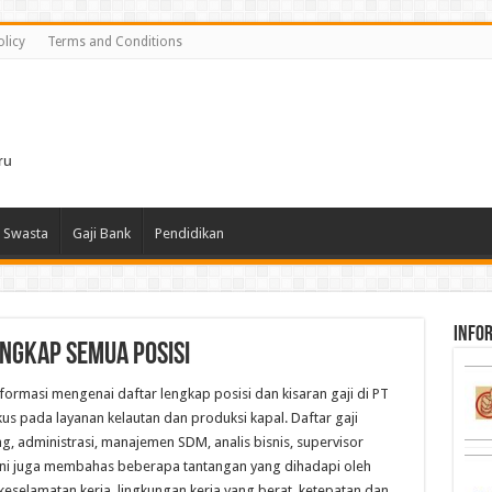
olicy
Terms and Conditions
i
ru
 Swasta
Gaji Bank
Pendidikan
infor
engkap Semua Posisi
ormasi mengenai daftar lengkap posisi dan kisaran gaji di PT
s pada layanan kelautan dan produksi kapal. Daftar gaji
g, administrasi, manajemen SDM, analis bisnis, supervisor
el ini juga membahas beberapa tantangan yang dihadapi oleh
 keselamatan kerja, lingkungan kerja yang berat, ketepatan dan