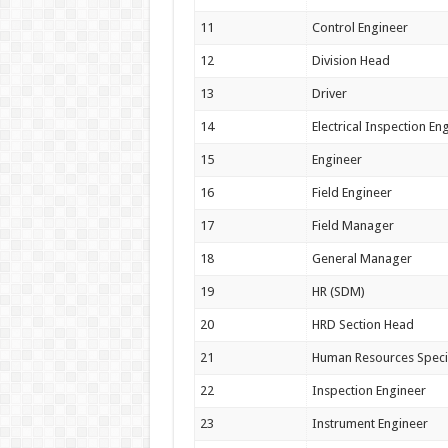
11
Control Engineer
12
Division Head
13
Driver
14
Electrical Inspection En
15
Engineer
16
Field Engineer
17
Field Manager
18
General Manager
19
HR (SDM)
20
HRD Section Head
21
Human Resources Specia
22
Inspection Engineer
23
Instrument Engineer