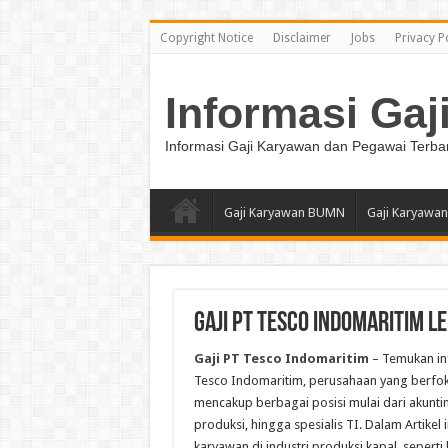
Copyright Notice
Disclaimer
Jobs
Privacy P
Informasi Gaj
Informasi Gaji Karyawan dan Pegawai Terba
Gaji Karyawan BUMN
Gaji Karyawan
Gaji PT Tesco Indomaritim L
Gaji PT Tesco Indomaritim
– Temukan inf
Tesco Indomaritim, perusahaan yang berfoku
mencakup berbagai posisi mulai dari akuntin
produksi, hingga spesialis TI. Dalam Artik
karyawan di industri produksi kapal, seperti