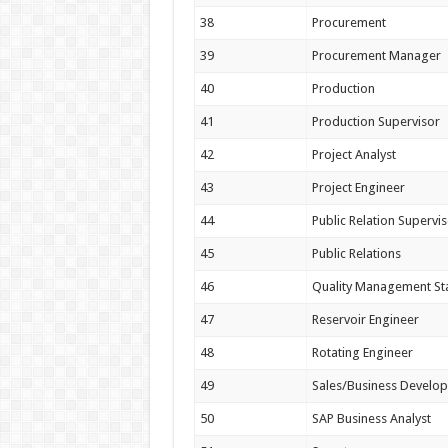
38
Procurement
39
Procurement Manager
40
Production
41
Production Supervisor
42
Project Analyst
43
Project Engineer
44
Public Relation Supervi
45
Public Relations
46
Quality Management St
47
Reservoir Engineer
48
Rotating Engineer
49
Sales/Business Develo
50
SAP Business Analyst