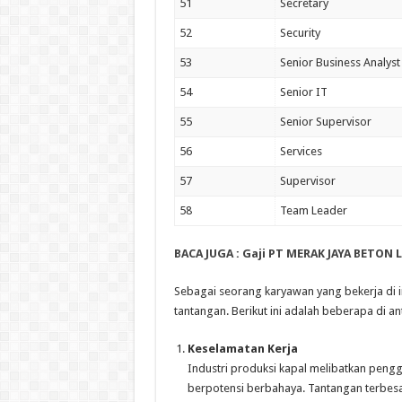
51
Secretary
52
Security
53
Senior Business Analyst
54
Senior IT
55
Senior Supervisor
56
Services
57
Supervisor
58
Team Leader
BACA JUGA :
Gaji PT MERAK JAYA BETON 
Sebagai seorang karyawan yang bekerja di 
tantangan. Berikut ini adalah beberapa di an
Keselamatan Kerja
Industri produksi kapal melibatkan pengg
berpotensi berbahaya. Tantangan terbesa