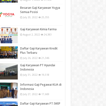
Besaran Gaji Karyawan Yogya
Semua Posisi
July 20, 2022
25,355
Gaji Karyawan Kimia Farma
August 2, 2022
24,383
Daftar Gaji Karyawan Kredit
Plus Terbaru
July 26, 2022
21,346
Gaji Karyawan PT Hyundai
Indonesia
July 31, 2022
19,518
Informasi Gaji Pegawai KUA di
Indonesia
July 27, 2022
17,669
Daftar Gaji Karyawan PT IWIP