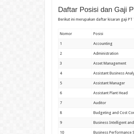
Daftar Posisi dan Gaji 
Berikut ini merupakan daftar kisaran gaji PT
Nomor
Posisi
1
Accounting
2
Administration
3
Asset Management
4
Assistant Business Anal
5
Assistant Manager
6
Assistant Plant Head
7
Auditor
8
Budgeting and Cost Con
9
Business Intelligent and
10
Business Performance S