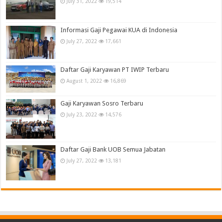
July 31, 2022
19,514
Informasi Gaji Pegawai KUA di Indonesia
July 27, 2022
17,661
Daftar Gaji Karyawan PT IWIP Terbaru
August 1, 2022
16,869
Gaji Karyawan Sosro Terbaru
July 23, 2022
14,576
Daftar Gaji Bank UOB Semua Jabatan
July 27, 2022
13,181