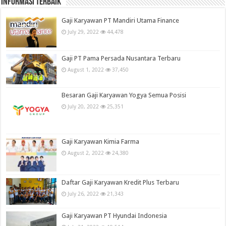
informasi terbaik
Gaji Karyawan PT Mandiri Utama Finance
July 29, 2022
44,478
Gaji PT Pama Persada Nusantara Terbaru
August 1, 2022
37,450
Besaran Gaji Karyawan Yogya Semua Posisi
July 20, 2022
25,351
Gaji Karyawan Kimia Farma
August 2, 2022
24,380
Daftar Gaji Karyawan Kredit Plus Terbaru
July 26, 2022
21,343
Gaji Karyawan PT Hyundai Indonesia