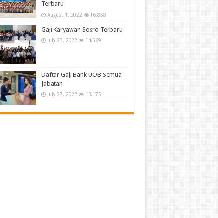
Terbaru
August 1, 2022
16,858
Gaji Karyawan Sosro Terbaru
July 23, 2022
14,569
Daftar Gaji Bank UOB Semua
Jabatan
July 27, 2022
13,175