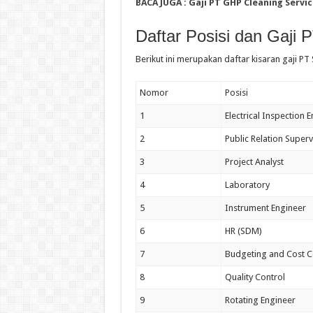
BACA JUGA :
Gaji PT GHP Cleaning Servi
Daftar Posisi dan Gaji 
Berikut ini merupakan daftar kisaran gaji PT
Nomor
Posisi
1
Electrical Inspection 
2
Public Relation Superv
3
Project Analyst
4
Laboratory
5
Instrument Engineer
6
HR (SDM)
7
Budgeting and Cost C
8
Quality Control
9
Rotating Engineer