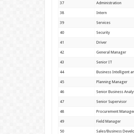
37
Administration
38
Intern
39
Services
40
Security
41
Driver
42
General Manager
43
Senior IT
44
Business Intelligent a
45
Planning Manager
46
Senior Business Analy
47
Senior Supervisor
48
Procurement Manage
49
Field Manager
50
Sales/Business Deve