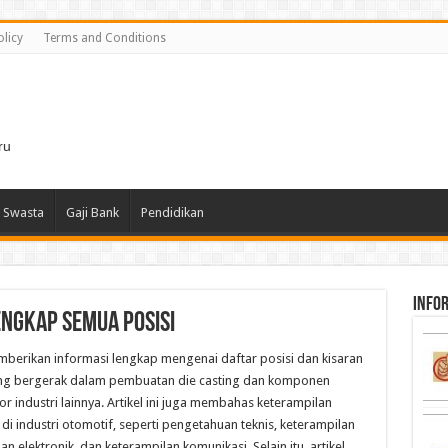
olicy
Terms and Conditions
i
ru
 Swasta
Gaji Bank
Pendidikan
infor
engkap Semua Posisi
emberikan informasi lengkap mengenai daftar posisi dan kisaran
yang bergerak dalam pembuatan die casting dan komponen
r industri lainnya. Artikel ini juga membahas keterampilan
di industri otomotif, seperti pengetahuan teknis, keterampilan
elektronik, dan keterampilan komunikasi. Selain itu, artikel