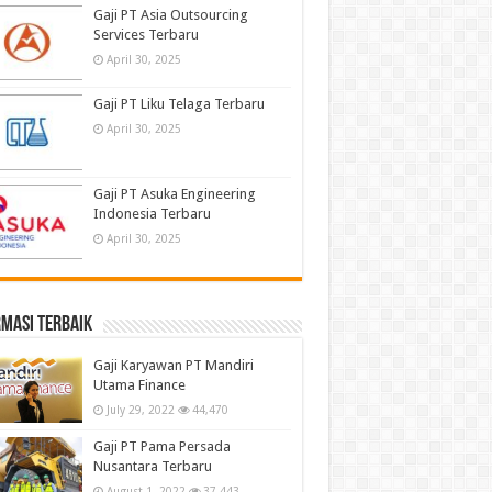
Gaji PT Asia Outsourcing
Services Terbaru
April 30, 2025
Gaji PT Liku Telaga Terbaru
April 30, 2025
Gaji PT Asuka Engineering
Indonesia Terbaru
April 30, 2025
masi terbaik
Gaji Karyawan PT Mandiri
Utama Finance
July 29, 2022
44,470
Gaji PT Pama Persada
Nusantara Terbaru
August 1, 2022
37,443