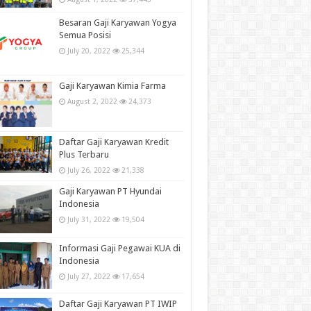
Besaran Gaji Karyawan Yogya
Semua Posisi
July 20, 2022
25,344
Gaji Karyawan Kimia Farma
August 2, 2022
24,373
Daftar Gaji Karyawan Kredit
Plus Terbaru
July 26, 2022
21,338
Gaji Karyawan PT Hyundai
Indonesia
July 31, 2022
19,504
Informasi Gaji Pegawai KUA di
Indonesia
July 27, 2022
17,654
Daftar Gaji Karyawan PT IWIP