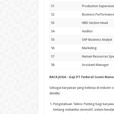
51
Production Superviso
52
Business Performance
53
HRD Section Head
54
Auditor
55
SAP Business Analyst
56
Marketing
57
Human Resources Spec
58
Assistant Manager
BACA JUGA : Gaji PT Federal Izumi Man
Sebagai karyawan yang bekerja di industri 
dimiliki:
Pengetahuan Teknis: Penting bagi karyaw
tentang mekanika otomotif, sistem kenda