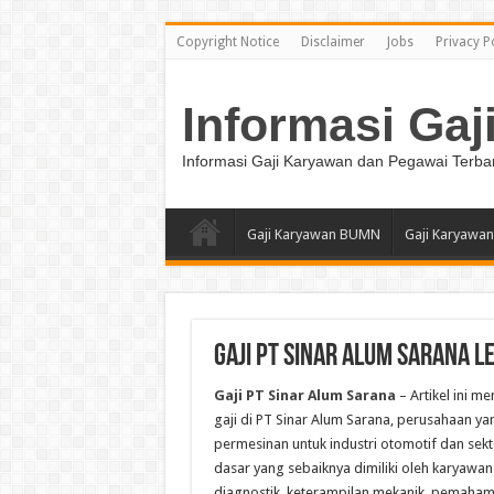
Copyright Notice
Disclaimer
Jobs
Privacy P
Informasi Gaj
Informasi Gaji Karyawan dan Pegawai Terba
Gaji Karyawan BUMN
Gaji Karyawan
Gaji PT Sinar Alum Sarana L
Gaji PT Sinar Alum Sarana
– Artikel ini m
gaji di PT Sinar Alum Sarana, perusahaan 
permesinan untuk industri otomotif dan sekto
dasar yang sebaiknya dimiliki oleh karyawan 
diagnostik, keterampilan mekanik, pemahaman 