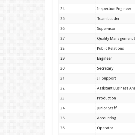
24
Inspection Engineer
25
Team Leader
26
Supervisor
27
Quality Management S
28
Public Relations
29
Engineer
30
Secretary
31
IT Support
32
Assistant Business Ana
33
Production
34
Junior Staff
35
Accounting
36
Operator