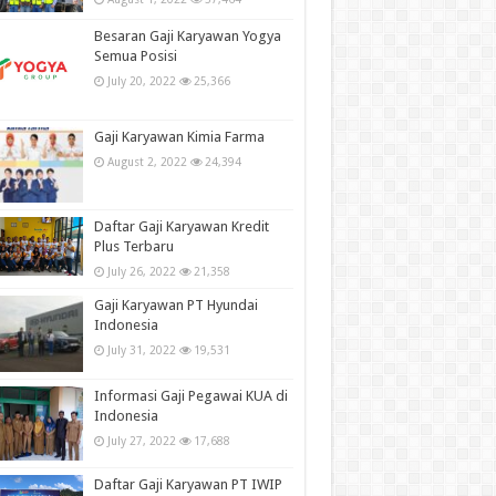
Besaran Gaji Karyawan Yogya
Semua Posisi
July 20, 2022
25,366
Gaji Karyawan Kimia Farma
August 2, 2022
24,394
Daftar Gaji Karyawan Kredit
Plus Terbaru
July 26, 2022
21,358
Gaji Karyawan PT Hyundai
Indonesia
July 31, 2022
19,531
Informasi Gaji Pegawai KUA di
Indonesia
July 27, 2022
17,688
Daftar Gaji Karyawan PT IWIP