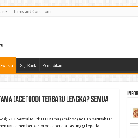
olicy
Terms and Conditions
i
ru
 Swasta
Gaji Bank
Pendidikan
infor
Utama (Acefood) Terbaru Lengkap Semua
ood) –
PT Sentral Multirasa Utama (Acefood) adalah perusahaan
men untuk memberikan produk berkualitas tinggi kepada