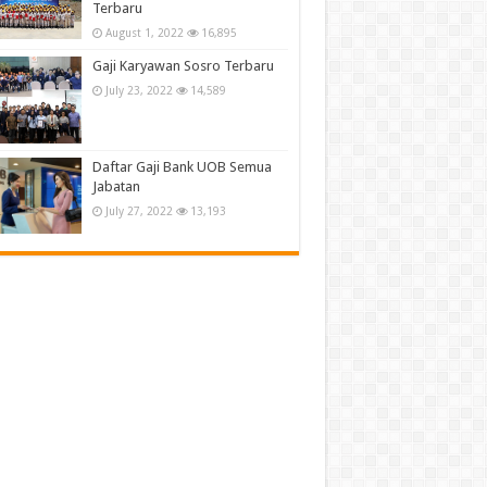
Terbaru
August 1, 2022
16,895
Gaji Karyawan Sosro Terbaru
July 23, 2022
14,589
Daftar Gaji Bank UOB Semua
Jabatan
July 27, 2022
13,193