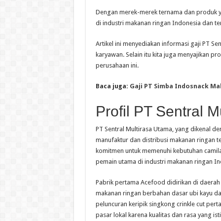
Dengan merek-merek ternama dan produk ya
di industri makanan ringan Indonesia dan t
Artikel ini menyediakan informasi gaji PT S
karyawan. Selain itu kita juga menyajikan pr
perusahaan ini.
Baca juga:
Gaji PT Simba Indosnack Ma
Profil PT Sentral 
PT Sentral Multirasa Utama, yang dikenal
manufaktur dan distribusi makanan ringan t
komitmen untuk memenuhi kebutuhan camilan
pemain utama di industri makanan ringan In
Pabrik pertama Acefood didirikan di daera
makanan ringan berbahan dasar ubi kayu dan
peluncuran keripik singkong crinkle cut per
pasar lokal karena kualitas dan rasa yang is