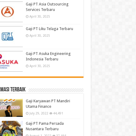
Gaji PT Asia Outsourcing
Services Terbaru
April 30, 2025
Gaji PT Liku Telaga Terbaru
April 30, 2025
Gaji PT Asuka Engineering
Indonesia Terbaru
April 30, 2025
masi terbaik
Gaji Karyawan PT Mandiri
Utama Finance
July 29, 2022
44,491
Gaji PT Pama Persada
Nusantara Terbaru
August 1, 2022
37,464