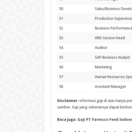
50
Sales/Business Deve
51
Production Superviso
52
Business Performance
53
HRD Section Head
54
Auditor
55
SAP Business Analyst
56
Marketing
57
Human Resources Spec
58
Assistant Manager
Disclaimer:
informasi gaji di atas hanya p
sumber. Gaji yang sebenarnya dapat berbed
Baca juga:
Gaji PT Farmsco Feed Indon