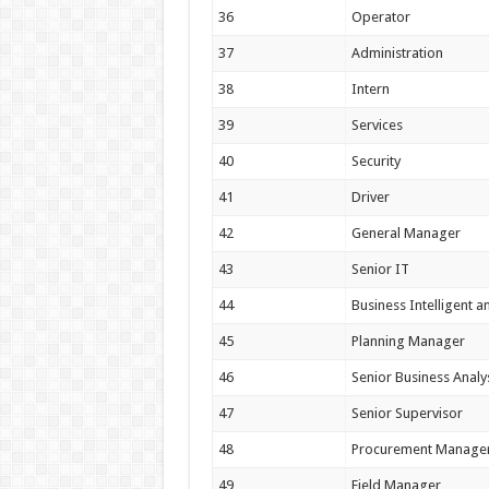
36
Operator
37
Administration
38
Intern
39
Services
40
Security
41
Driver
42
General Manager
43
Senior IT
44
Business Intelligent a
45
Planning Manager
46
Senior Business Analy
47
Senior Supervisor
48
Procurement Manage
49
Field Manager