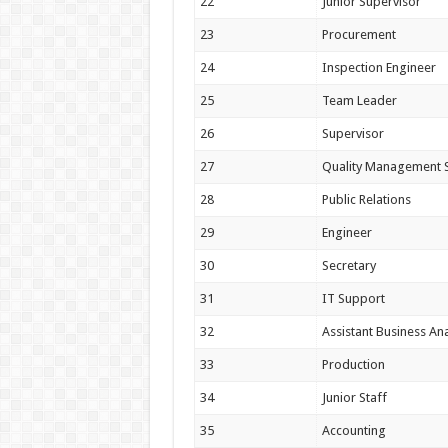
22
Junior Supervisor
23
Procurement
24
Inspection Engineer
25
Team Leader
26
Supervisor
27
Quality Management S
28
Public Relations
29
Engineer
30
Secretary
31
IT Support
32
Assistant Business Ana
33
Production
34
Junior Staff
35
Accounting