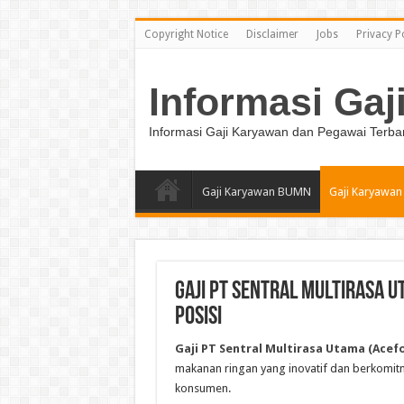
Copyright Notice
Disclaimer
Jobs
Privacy P
Informasi Gaj
Informasi Gaji Karyawan dan Pegawai Terba
Gaji Karyawan BUMN
Gaji Karyawan
Gaji PT Sentral Multirasa 
Posisi
Gaji PT Sentral Multirasa Utama (Acef
makanan ringan yang inovatif dan berkomit
konsumen.