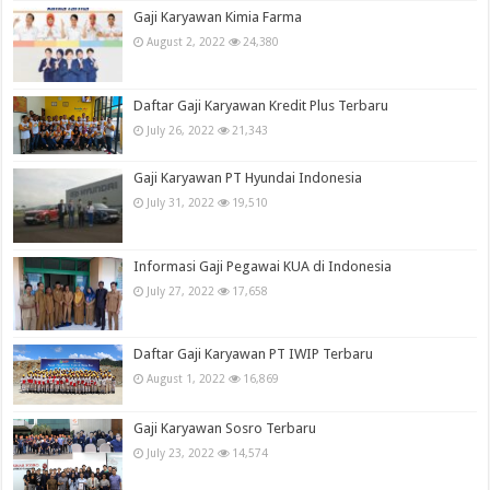
Gaji Karyawan Kimia Farma
August 2, 2022
24,380
Daftar Gaji Karyawan Kredit Plus Terbaru
July 26, 2022
21,343
Gaji Karyawan PT Hyundai Indonesia
July 31, 2022
19,510
Informasi Gaji Pegawai KUA di Indonesia
July 27, 2022
17,658
Daftar Gaji Karyawan PT IWIP Terbaru
August 1, 2022
16,869
Gaji Karyawan Sosro Terbaru
July 23, 2022
14,574