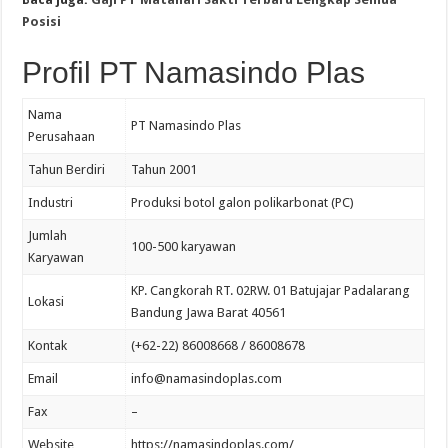
Posisi
Profil PT Namasindo Plas
Nama
PT Namasindo Plas
Perusahaan
Tahun Berdiri
Tahun 2001
Industri
Produksi botol galon polikarbonat (PC)
Jumlah
100-500 karyawan
Karyawan
KP. Cangkorah RT. 02RW. 01 Batujajar Padalarang
Lokasi
Bandung Jawa Barat 40561
Kontak
(+62-22) 86008668 / 86008678
Email
info@namasindoplas.com
Fax
–
Website
https://namasindoplas.com/