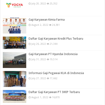
July 20, 2022
25,352
Gaji Karyawan Kimia Farma
August 2, 2022
24,381
Daftar Gaji Karyawan Kredit Plus Terbaru
July 26, 2022
21,344
Gaji Karyawan PT Hyundai Indonesia
July 31, 2022
19,514
Informasi Gaji Pegawai KUA di Indonesia
July 27, 2022
17,662
Daftar Gaji Karyawan PT IWIP Terbaru
August 1, 2022
16,870