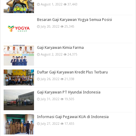
August 1, 2022
37,443
Besaran Gaji Karyawan Yogya Semua Posisi
July 20, 2022
25,345
Gaji Karyawan Kimia Farma
August 2, 2022
24,375
Daftar Gaji Karyawan Kredit Plus Terbaru
July 26, 2022
21,338
Gaji Karyawan PT Hyundai Indonesia
July 31, 2022
19,505
Informasi Gaji Pegawai KUA di Indonesia
July 27, 2022
17,655