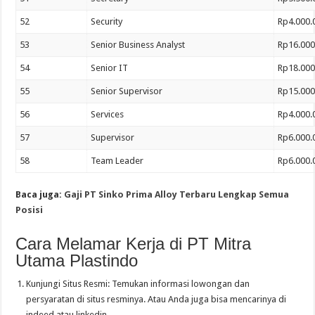
52
Security
Rp4.000.
53
Senior Business Analyst
Rp16.000
54
Senior IT
Rp18.000
55
Senior Supervisor
Rp15.000
56
Services
Rp4.000.
57
Supervisor
Rp6.000.
58
Team Leader
Rp6.000.
Baca juga:
Gaji PT Sinko Prima Alloy Terbaru Lengkap Semua
Posisi
Cara Melamar Kerja di PT Mitra
Utama Plastindo
Kunjungi Situs Resmi: Temukan informasi lowongan dan
persyaratan di situs resminya. Atau Anda juga bisa mencarinya di
indeed atau linkedin.