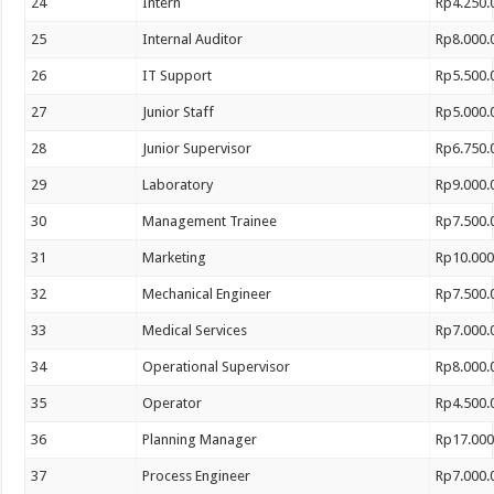
24
Intern
Rp4.250.
25
Internal Auditor
Rp8.000.
26
IT Support
Rp5.500.
27
Junior Staff
Rp5.000.
28
Junior Supervisor
Rp6.750.
29
Laboratory
Rp9.000.
30
Management Trainee
Rp7.500.
31
Marketing
Rp10.000
32
Mechanical Engineer
Rp7.500.
33
Medical Services
Rp7.000.
34
Operational Supervisor
Rp8.000.
35
Operator
Rp4.500.
36
Planning Manager
Rp17.000
37
Process Engineer
Rp7.000.