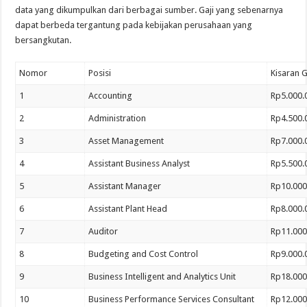
data yang dikumpulkan dari berbagai sumber. Gaji yang sebenarnya
dapat berbeda tergantung pada kebijakan perusahaan yang
bersangkutan.
Nomor
Posisi
Kisaran G
1
Accounting
Rp5.000.
2
Administration
Rp4.500.
3
Asset Management
Rp7.000.
4
Assistant Business Analyst
Rp5.500.
5
Assistant Manager
Rp10.000
6
Assistant Plant Head
Rp8.000.
7
Auditor
Rp11.000
8
Budgeting and Cost Control
Rp9.000.
9
Business Intelligent and Analytics Unit
Rp18.000
10
Business Performance Services Consultant
Rp12.000