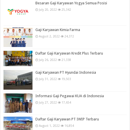
Besaran Gaji Karyawan Yogya Semua Posisi
July 20, 2022
25,342
Gaji Karyawan Kimia Farma
August 2, 2022
24,372
Daftar Gaji Karyawan Kredit Plus Terbaru
July 26, 2022
21,338
Gaji Karyawan PT Hyundai Indonesia
July 31, 2022
19,503
Informasi Gaji Pegawai KUA di Indonesia
July 27, 2022
17,654
Daftar Gaji Karyawan PT IWIP Terbaru
August 1, 2022
16,854