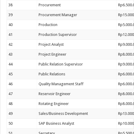
38
Procurement
Rp6.500.
39
Procurement Manager
Rp15.000
40
Production
Rp5.000.
41
Production Supervisor
Rp12.000
42
Project Analyst
Rp9.000.
43
Project Engineer
Rp8.000.
44
Public Relation Supervisor
Rp9.000.
45
Public Relations
Rp6.000.
46
Quality Management Staff
Rp6.000.
47
Reservoir Engineer
Rp8.000.
48
Rotating Engineer
Rp8.000.
49
Sales/Business Development
Rp13.000
50
SAP Business Analyst
Rp10.000
51
Secretary
Rp5.500.