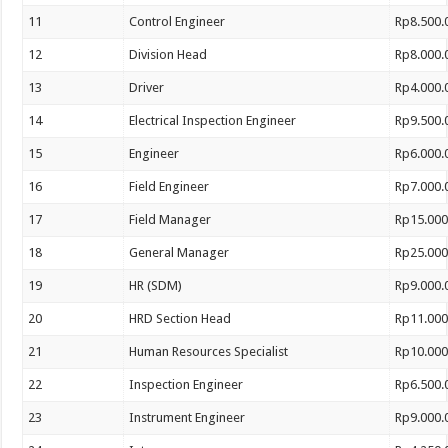
11
Control Engineer
Rp8.500.
12
Division Head
Rp8.000.
13
Driver
Rp4.000.
14
Electrical Inspection Engineer
Rp9.500.
15
Engineer
Rp6.000.
16
Field Engineer
Rp7.000.
17
Field Manager
Rp15.000
18
General Manager
Rp25.000
19
HR (SDM)
Rp9.000.
20
HRD Section Head
Rp11.000
21
Human Resources Specialist
Rp10.000
22
Inspection Engineer
Rp6.500.
23
Instrument Engineer
Rp9.000.