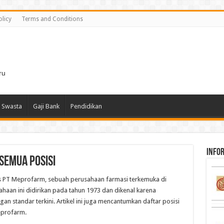
olicy
Terms and Conditions
i
ru
 Swasta
Gaji Bank
Pendidikan
infor
Semua Posisi
s PT Meprofarm, sebuah perusahaan farmasi terkemuka di
haan ini didirikan pada tahun 1973 dan dikenal karena
n standar terkini. Artikel ini juga mencantumkan daftar posisi
eprofarm.