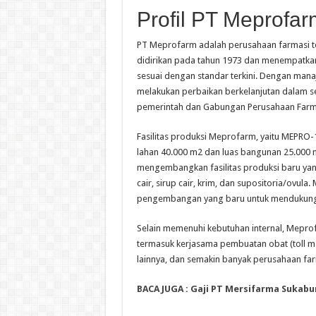
Profil PT Meprofar
PT Meprofarm adalah perusahaan farmasi te
didirikan pada tahun 1973 dan menempatkan
sesuai dengan standar terkini. Dengan man
melakukan perbaikan berkelanjutan dalam 
pemerintah dan Gabungan Perusahaan Farmas
Fasilitas produksi Meprofarm, yaitu MEPRO-1, 
lahan 40.000 m2 dan luas bangunan 25.000
mengembangkan fasilitas produksi baru yan
cair, sirup cair, krim, dan supositoria/ovula
pengembangan yang baru untuk mendukung
Selain memenuhi kebutuhan internal, Mepro
termasuk kerjasama pembuatan obat (toll ma
lainnya, dan semakin banyak perusahaan fa
BACA JUGA :
Gaji PT Mersifarma Sukabu