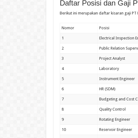
Daftar Posisi dan Gaji
Berikut ini merupakan daftar kisaran gaji P
Nomor
Posisi
1
Electrical Inspection 
2
Public Relation Superv
3
Project Analyst
4
Laboratory
5
Instrument Engineer
6
HR (SDM)
7
Budgeting and Cost C
8
Quality Control
9
Rotating Engineer
10
Reservoir Engineer