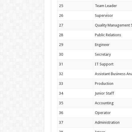
25
Team Leader
26
Supervisor
27
Quality Management S
28
Public Relations
29
Engineer
30
Secretary
31
IT Support
32
Assistant Business Ana
33
Production
34
Junior Staff
35
Accounting
36
Operator
37
Administration