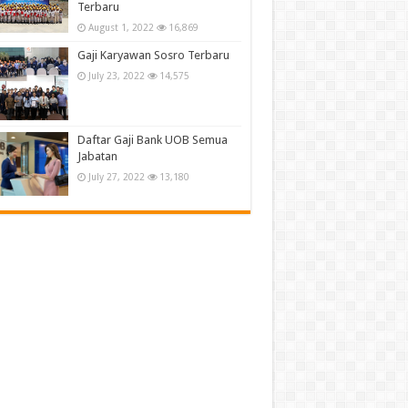
Terbaru
August 1, 2022
16,869
Gaji Karyawan Sosro Terbaru
July 23, 2022
14,575
Daftar Gaji Bank UOB Semua
Jabatan
July 27, 2022
13,180