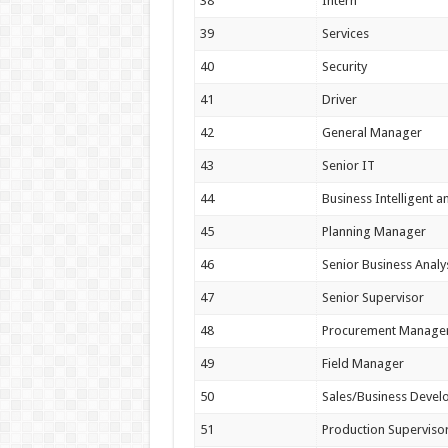
38
Intern
39
Services
40
Security
41
Driver
42
General Manager
43
Senior IT
44
Business Intelligent a
45
Planning Manager
46
Senior Business Analy
47
Senior Supervisor
48
Procurement Manage
49
Field Manager
50
Sales/Business Deve
51
Production Superviso