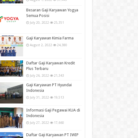
Besaran Gaji Karyawan Yogya
Semua Posisi
July 20, 2022
25,351
Gaji Karyawan Kimia Farma
August 2, 2022
24,380
Daftar Gaji Karyawan Kredit
Plus Terbaru
July 26, 2022
21,343
Gaji Karyawan PT Hyundai
Indonesia
July 31, 2022
19,513
Informasi Gaji Pegawai KUA di
Indonesia
July 27, 2022
17,660
Daftar Gaji Karyawan PT IWIP