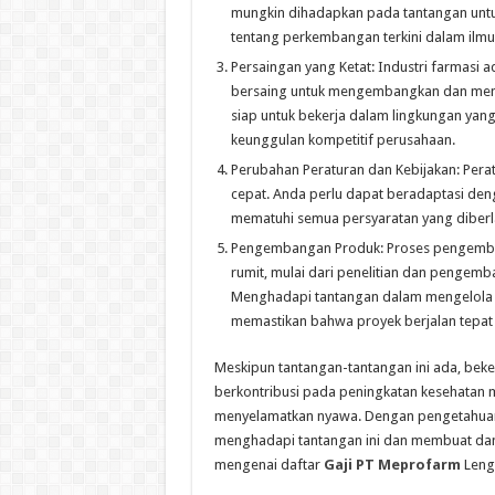
mungkin dihadapkan pada tantangan unt
tentang perkembangan terkini dalam ilmu 
Persaingan yang Ketat: Industri farmasi a
bersaing untuk mengembangkan dan memas
siap untuk bekerja dalam lingkungan yan
keunggulan kompetitif perusahaan.
Perubahan Peraturan dan Kebijakan: Perat
cepat. Anda perlu dapat beradaptasi de
mematuhi semua persyaratan yang diberl
Pengembangan Produk: Proses pengemban
rumit, mulai dari penelitian dan pengemba
Menghadapi tantangan dalam mengelola
memastikan bahwa proyek berjalan tepat wa
Meskipun tantangan-tantangan ini ada, beke
berkontribusi pada peningkatan kesehata
menyelamatkan nyawa. Dengan pengetahuan 
menghadapi tantangan ini dan membuat damp
mengenai daftar
Gaji PT Meprofarm
Lengk