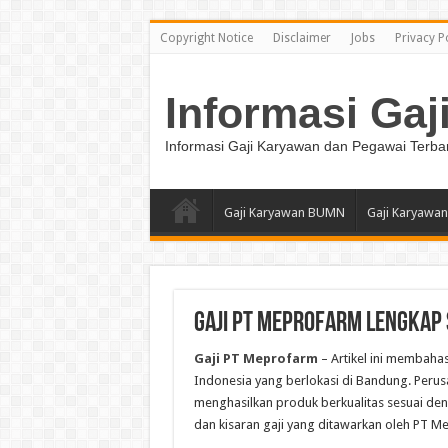
Copyright Notice
Disclaimer
Jobs
Privacy P
Informasi Gaj
Informasi Gaji Karyawan dan Pegawai Terba
Gaji Karyawan BUMN
Gaji Karyawan
Gaji PT Meprofarm Lengkap 
Gaji PT Meprofarm
– Artikel ini membaha
Indonesia yang berlokasi di Bandung. Perusa
menghasilkan produk berkualitas sesuai denga
dan kisaran gaji yang ditawarkan oleh PT M