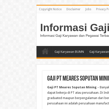
Copyright Notice
Disclaimer
Jobs
Privacy P
Informasi Gaj
Informasi Gaji Karyawan dan Pegawai Terba
Gaji Karyawan BUMN
Gaji Karyawan
Gaji PT Meares Soputan Mini
Gaji PT Meares Soputan Mining
– Banyak
dapat bekerja di PT atau perusahaan. Di Ind
graduated maupun berpengalaman dari berb
perusahaan ini adalah perusahaan manufact