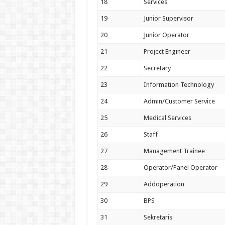
18
Services
19
Junior Supervisor
20
Junior Operator
21
Project Engineer
22
Secretary
23
Information Technology
24
Admin/Customer Service
25
Medical Services
26
Staff
27
Management Trainee
28
Operator/Panel Operator
29
Addoperation
30
BPS
31
Sekretaris