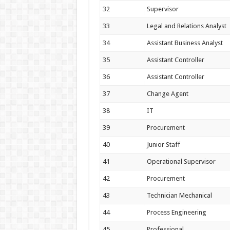
32
Supervisor
33
Legal and Relations Analyst
34
Assistant Business Analyst
35
Assistant Controller
36
Assistant Controller
37
Change Agent
38
IT
39
Procurement
40
Junior Staff
41
Operational Supervisor
42
Procurement
43
Technician Mechanical
44
Process Engineering
45
Professional