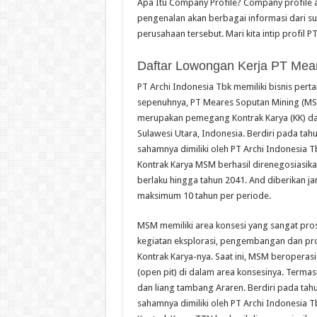
Apa Itu Company Profile? Company profile a
pengenalan akan berbagai informasi dari suat
perusahaan tersebut. Mari kita intip profil 
Daftar Lowongan Kerja PT Mea
PT Archi Indonesia Tbk memiliki bisnis per
sepenuhnya, PT Meares Soputan Mining (M
merupakan pemegang Kontrak Karya (KK) dar
Sulawesi Utara, Indonesia. Berdiri pada ta
sahamnya dimiliki oleh PT Archi Indonesia 
Kontrak Karya MSM berhasil direnegosiasik
berlaku hingga tahun 2041. And diberikan j
maksimum 10 tahun per periode.
MSM memiliki area konsesi yang sangat prosp
kegiatan eksplorasi, pengembangan dan pro
Kontrak Karya-nya. Saat ini, MSM beropera
(open pit) di dalam area konsesinya. Term
dan liang tambang Araren. Berdiri pada ta
sahamnya dimiliki oleh PT Archi Indonesia 