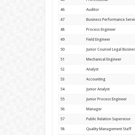
46
Auditor
47
Business Performance Servi
48
Process Engineer
49
Field Engineer
50
Junior Counsel Legal Busin
51
Mechanical Engineer
52
Analyst
53
Accounting
54
Junior Analyst
55
Junior Process Engineer
56
Manager
57
Public Relation Supervisor
58
Quality Management Staff