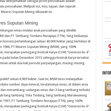
tau diterjemahkan sebagai profil perusahaan adalah
u perusahaan. Meliputi visi, misi, tujuan, dan sejarah
PT Meares Soputan Mining dibawah ini.
res Soputan Mining
tambangan emas melalui anak perusahaan yang dimiliki
SM) dan PT Tambang Tondano Nusajaya (TTN). Yang keduanya
i konsesi pertambangan seluas 40.000 hektar yang berlokasi di
hun 1986, PT Meares Soputan Mining (MSM), yang 100%
Tbk, merupakan pemegang Kontrak Karya (CoW) “Generasi ke-4”.
an pada bulan Desember 2015 sehingga Kontrak Karya tersebut
aminan untuk dua kali periode perpanjangan, masing-masing
infor
ektif seluas 8.969 hektar. Saat ini, MSM terus melanjutkan
duksi sumber daya mineral, terutamanya emas, di dalam area
si dan menambang cadangan emas dari 3 liang tambang terbuka
asuk liang tambang Toka Tindung, liang tambang Marawuwung
hun 1997, PT Tambang Tondano Nusajaya (TTN), yang 100%
Tbk, merupakan pemegang Kontrak Karya (CoW) “Generasi ke-6”.