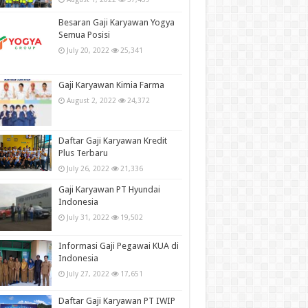
Besaran Gaji Karyawan Yogya
Semua Posisi
July 20, 2022
25,341
Gaji Karyawan Kimia Farma
August 2, 2022
24,372
Daftar Gaji Karyawan Kredit
Plus Terbaru
July 26, 2022
21,336
Gaji Karyawan PT Hyundai
Indonesia
July 31, 2022
19,502
Informasi Gaji Pegawai KUA di
Indonesia
July 27, 2022
17,651
Daftar Gaji Karyawan PT IWIP