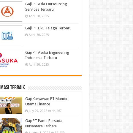
Gaji PT Asia Outsourcing
Services Terbaru
April 30, 2025
Gaji PT Liku Telaga Terbaru
April 30, 2025
Gaji PT Asuka Engineering
Indonesia Terbaru
April 30, 2025
masi terbaik
Gaji Karyawan PT Mandiri
Utama Finance
July 29, 2022
44,467
Gaji PT Pama Persada
Nusantara Terbaru
August 1, 2022
37,439