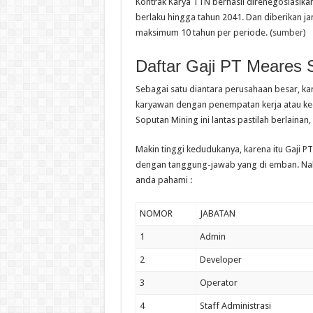
Kontrak Karya TTN berhasil direnegosiasik
berlaku hingga tahun 2041. Dan diberikan j
maksimum 10 tahun per periode. (
sumber
)
Daftar Gaji PT Meares 
Sebagai satu diantara perusahaan besar, kar
karyawan dengan penempatan kerja atau ked
Soputan Mining ini lantas pastilah berlainan
Makin tinggi kedudukanya, karena itu Gaji P
dengan tanggung-jawab yang di emban. Nah 
anda pahami :
NOMOR
JABATAN
1
Admin
2
Developer
3
Operator
4
Staff Administrasi