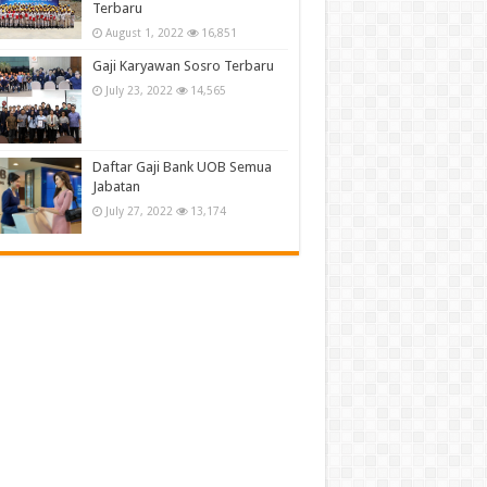
Terbaru
August 1, 2022
16,851
Gaji Karyawan Sosro Terbaru
July 23, 2022
14,565
Daftar Gaji Bank UOB Semua
Jabatan
July 27, 2022
13,174