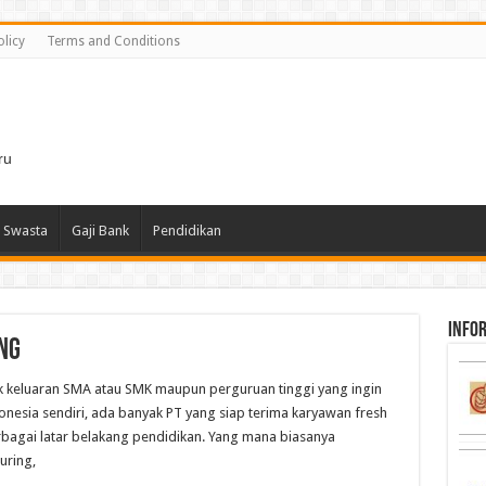
olicy
Terms and Conditions
i
ru
 Swasta
Gaji Bank
Pendidikan
infor
ng
 keluaran SMA atau SMK maupun perguruan tinggi yang ingin
onesia sendiri, ada banyak PT yang siap terima karyawan fresh
agai latar belakang pendidikan. Yang mana biasanya
uring,