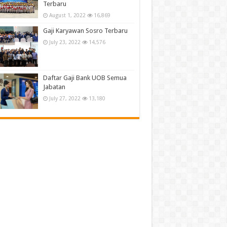
Terbaru
August 1, 2022
16,869
Gaji Karyawan Sosro Terbaru
July 23, 2022
14,576
Daftar Gaji Bank UOB Semua
Jabatan
July 27, 2022
13,180