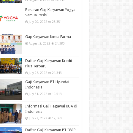
Besaran Gaji Karyawan Yogya
Semua Posisi
July 20, 2022
25,351
Gaji Karyawan Kimia Farma
August 2, 2022
24,380
Daftar Gaji Karyawan Kredit
Plus Terbaru
July 26, 2022
21,343
Gaji Karyawan PT Hyundai
Indonesia
July 31, 2022
19,513
Informasi Gaji Pegawai KUA di
Indonesia
July 27, 2022
17,660
Daftar Gaji Karyawan PT IWIP