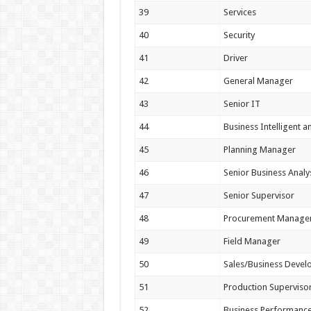
39
Services
40
Security
41
Driver
42
General Manager
43
Senior IT
44
Business Intelligent a
45
Planning Manager
46
Senior Business Analy
47
Senior Supervisor
48
Procurement Manage
49
Field Manager
50
Sales/Business Deve
51
Production Superviso
52
Business Performance