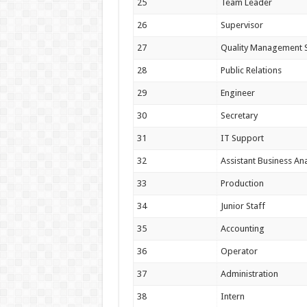
25
Team Leader
26
Supervisor
27
Quality Management S
28
Public Relations
29
Engineer
30
Secretary
31
IT Support
32
Assistant Business Ana
33
Production
34
Junior Staff
35
Accounting
36
Operator
37
Administration
38
Intern