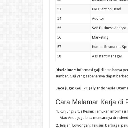
53
HRD Section Head
54
Auditor
55
SAP Business Analyst
56
Marketing
57
Human Resources Spec
58
Assistant Manager
Disclaimer:
informasi gaji di atas hanya p
sumber. Gaji yang sebenarnya dapat berbed
Baca juga:
Gaji PT Jaly Indonesia Utam
Cara Melamar Kerja di 
Kunjungi Situs Resmi: Temukan informasi 
Atau Anda juga bisa mencarinya di indeed 
Jelajahi Lowongan: Telusuri berbagai pelu