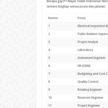
Berapa gaji PT Mayer Indah Indonesia? Beri
terbaru lengkap semua posisi dan jabatan:
Nomor
Posisi
1
Electrical Inspection 
2
Public Relation Superv
3
Project Analyst
4
Laboratory
5
Instrument Engineer
6
HR (SDM)
7
Budgeting and Cost C
8
Quality Control
9
Rotating Engineer
10
Reservoir Engineer
11
Project Engineer