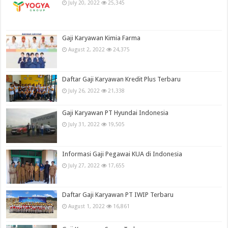
July 20, 2022
25,345
Gaji Karyawan Kimia Farma
August 2, 2022
24,375
Daftar Gaji Karyawan Kredit Plus Terbaru
July 26, 2022
21,338
Gaji Karyawan PT Hyundai Indonesia
July 31, 2022
19,505
Informasi Gaji Pegawai KUA di Indonesia
July 27, 2022
17,655
Daftar Gaji Karyawan PT IWIP Terbaru
August 1, 2022
16,861