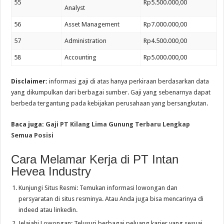
55
Rp5.500.000,00
Analyst
56
Asset Management
Rp7.000.000,00
57
Administration
Rp4.500.000,00
58
Accounting
Rp5.000.000,00
Disclaimer:
informasi gaji di atas hanya perkiraan berdasarkan data
yang dikumpulkan dari berbagai sumber. Gaji yang sebenarnya dapat
berbeda tergantung pada kebijakan perusahaan yang bersangkutan.
Baca juga:
Gaji PT Kilang Lima Gunung Terbaru Lengkap
Semua Posisi
Cara Melamar Kerja di PT Intan
Hevea Industry
Kunjungi Situs Resmi: Temukan informasi lowongan dan
persyaratan di situs resminya. Atau Anda juga bisa mencarinya di
indeed atau linkedin.
Jelajahi Lowongan: Telusuri berbagai peluang karier yang sesuai