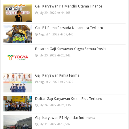
Gaji Karyawan PT Mandiri Utama Finance
July 29, 2022
44,468
Gaji PT Pama Persada Nusantara Terbaru
August 1, 2022
37,440
Besaran Gaji Karyawan Yogya Semua Posisi
July 20, 2022
25,342
Gaji Karyawan Kimia Farma
August 2, 2022
24,372
Daftar Gaji Karyawan Kredit Plus Terbaru
July 26, 2022
21,336
Gaji Karyawan PT Hyundai Indonesia
July 31, 2022
19,502