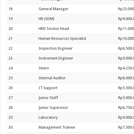
18
General Manager
Rp25.000
19
HR (SDM)
Rp9.000.
20
HRD Section Head
Rp11.000
21
Human Resources Specialist
Rp10.000
22
Inspection Engineer
Rp6.500.
23
Instrument Engineer
Rp9.000.
24
Intern
Rp4.250.
25
Internal Auditor
Rp8.000.
26
IT Support
Rp5.500.
27
Junior Staff
Rp5.000.
28
Junior Supervisor
Rp6.750.
29
Laboratory
Rp9.000.
30
Management Trainee
Rp7.500.