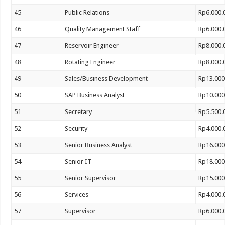
45
Public Relations
Rp6.000.
46
Quality Management Staff
Rp6.000.
47
Reservoir Engineer
Rp8.000.
48
Rotating Engineer
Rp8.000.
49
Sales/Business Development
Rp13.000
50
SAP Business Analyst
Rp10.000
51
Secretary
Rp5.500.
52
Security
Rp4.000.
53
Senior Business Analyst
Rp16.000
54
Senior IT
Rp18.000
55
Senior Supervisor
Rp15.000
56
Services
Rp4.000.
57
Supervisor
Rp6.000.