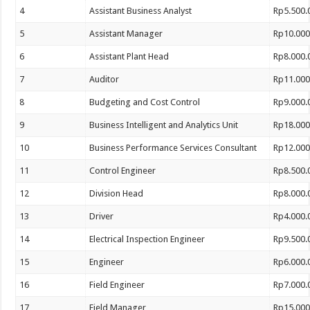
4
Assistant Business Analyst
Rp5.500.
5
Assistant Manager
Rp10.000
6
Assistant Plant Head
Rp8.000.
7
Auditor
Rp11.000
8
Budgeting and Cost Control
Rp9.000.
9
Business Intelligent and Analytics Unit
Rp18.000
10
Business Performance Services Consultant
Rp12.000
11
Control Engineer
Rp8.500.
12
Division Head
Rp8.000.
13
Driver
Rp4.000.
14
Electrical Inspection Engineer
Rp9.500.
15
Engineer
Rp6.000.
16
Field Engineer
Rp7.000.
17
Field Manager
Rp15.000