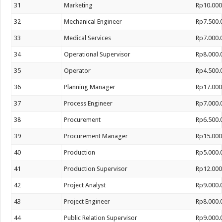
31
Marketing
Rp10.000
32
Mechanical Engineer
Rp7.500.
33
Medical Services
Rp7.000.
34
Operational Supervisor
Rp8.000.
35
Operator
Rp4.500.
36
Planning Manager
Rp17.000
37
Process Engineer
Rp7.000.
38
Procurement
Rp6.500.
39
Procurement Manager
Rp15.000
40
Production
Rp5.000.
41
Production Supervisor
Rp12.000
42
Project Analyst
Rp9.000.
43
Project Engineer
Rp8.000.
44
Public Relation Supervisor
Rp9.000.