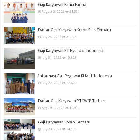
Gaji Karyawan Kimia Farma
August 2, 2022
24,391
Daftar Gaji Karyawan Kredit Plus Terbaru
July 26, 2022
21,354
Gaji Karyawan PT Hyundai Indonesia
July 31, 2022
19,525
Informasi Gaji Pegawai KUA di Indonesia
July 27, 2022
17,683
Daftar Gaji Karyawan PT IWIP Terbaru
August 1, 2022
16,891
Gaji Karyawan Sosro Terbaru
July 23, 2022
14,585