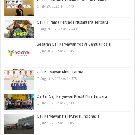
July 29, 2022
44,470
Gaji PT Pama Persada Nusantara Terbaru
August 1, 2022
37,443
Besaran Gaji Karyawan Yogya Semua Posisi
July 20, 2022
25,345
Gaji Karyawan Kimia Farma
August 2, 2022
24,375
Daftar Gaji Karyawan Kredit Plus Terbaru
July 26, 2022
21,338
Gaji Karyawan PT Hyundai Indonesia
July 31, 2022
19,505