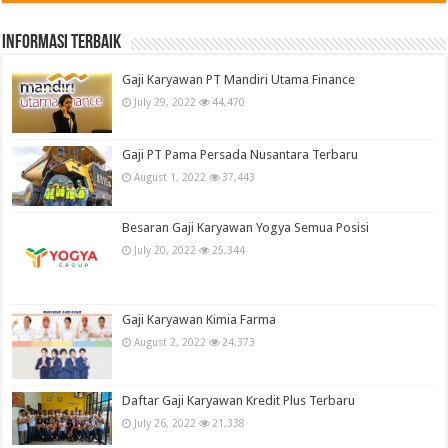
informasi terbaik
Gaji Karyawan PT Mandiri Utama Finance
July 29, 2022
44,470
Gaji PT Pama Persada Nusantara Terbaru
August 1, 2022
37,443
Besaran Gaji Karyawan Yogya Semua Posisi
July 20, 2022
25,344
Gaji Karyawan Kimia Farma
August 2, 2022
24,373
Daftar Gaji Karyawan Kredit Plus Terbaru
July 26, 2022
21,338