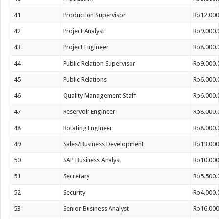
41
Production Supervisor
Rp12.000
42
Project Analyst
Rp9.000.
43
Project Engineer
Rp8.000.
44
Public Relation Supervisor
Rp9.000.
45
Public Relations
Rp6.000.
46
Quality Management Staff
Rp6.000.
47
Reservoir Engineer
Rp8.000.
48
Rotating Engineer
Rp8.000.
49
Sales/Business Development
Rp13.000
50
SAP Business Analyst
Rp10.000
51
Secretary
Rp5.500.
52
Security
Rp4.000.
53
Senior Business Analyst
Rp16.000