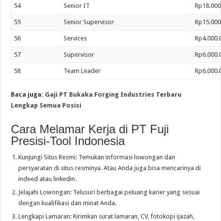
54
Senior IT
Rp18.000
55
Senior Supervisor
Rp15.000
56
Services
Rp4.000.
57
Supervisor
Rp6.000.
58
Team Leader
Rp6.000.
Baca juga:
Gaji PT Bukaka Forging Industries Terbaru
Lengkap Semua Posisi
Cara Melamar Kerja di PT Fuji
Presisi-Tool Indonesia
Kunjungi Situs Resmi: Temukan informasi lowongan dan
persyaratan di situs resminya. Atau Anda juga bisa mencarinya di
indeed atau linkedin.
Jelajahi Lowongan: Telusuri berbagai peluang karier yang sesuai
dengan kualifikasi dan minat Anda.
Lengkapi Lamaran: Kirimkan surat lamaran, CV, fotokopi ijazah,