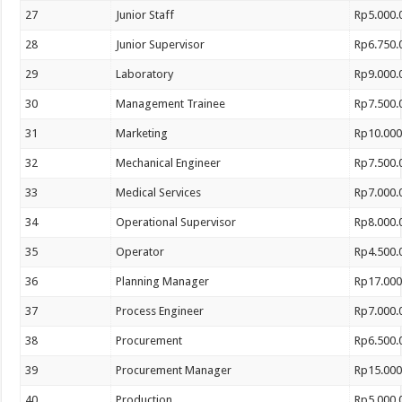
27
Junior Staff
Rp5.000.
28
Junior Supervisor
Rp6.750.
29
Laboratory
Rp9.000.
30
Management Trainee
Rp7.500.
31
Marketing
Rp10.000
32
Mechanical Engineer
Rp7.500.
33
Medical Services
Rp7.000.
34
Operational Supervisor
Rp8.000.
35
Operator
Rp4.500.
36
Planning Manager
Rp17.000
37
Process Engineer
Rp7.000.
38
Procurement
Rp6.500.
39
Procurement Manager
Rp15.000
40
Production
Rp5.000.