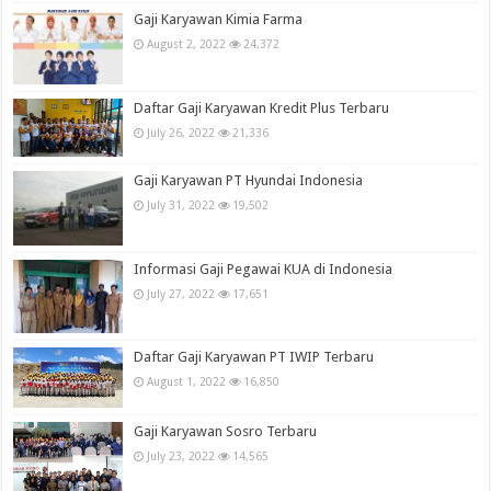
Gaji Karyawan Kimia Farma
August 2, 2022
24,372
Daftar Gaji Karyawan Kredit Plus Terbaru
July 26, 2022
21,336
Gaji Karyawan PT Hyundai Indonesia
July 31, 2022
19,502
Informasi Gaji Pegawai KUA di Indonesia
July 27, 2022
17,651
Daftar Gaji Karyawan PT IWIP Terbaru
August 1, 2022
16,850
Gaji Karyawan Sosro Terbaru
July 23, 2022
14,565