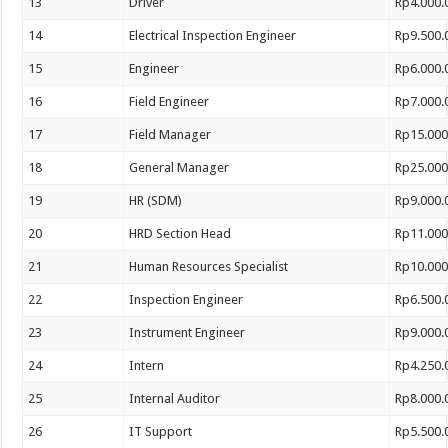
13
Driver
Rp4.000.
14
Electrical Inspection Engineer
Rp9.500.
15
Engineer
Rp6.000.
16
Field Engineer
Rp7.000.
17
Field Manager
Rp15.000
18
General Manager
Rp25.000
19
HR (SDM)
Rp9.000.
20
HRD Section Head
Rp11.000
21
Human Resources Specialist
Rp10.000
22
Inspection Engineer
Rp6.500.
23
Instrument Engineer
Rp9.000.
24
Intern
Rp4.250.
25
Internal Auditor
Rp8.000.
26
IT Support
Rp5.500.