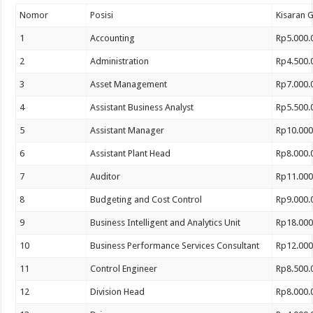
Nomor
Posisi
Kisaran G
1
Accounting
Rp5.000.
2
Administration
Rp4.500.
3
Asset Management
Rp7.000.
4
Assistant Business Analyst
Rp5.500.
5
Assistant Manager
Rp10.000
6
Assistant Plant Head
Rp8.000.
7
Auditor
Rp11.000
8
Budgeting and Cost Control
Rp9.000.
9
Business Intelligent and Analytics Unit
Rp18.000
10
Business Performance Services Consultant
Rp12.000
11
Control Engineer
Rp8.500.
12
Division Head
Rp8.000.