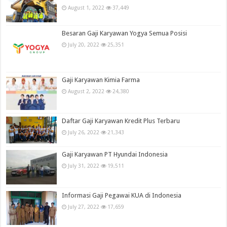
August 1, 2022
37,449
Besaran Gaji Karyawan Yogya Semua Posisi
July 20, 2022
25,351
Gaji Karyawan Kimia Farma
August 2, 2022
24,380
Daftar Gaji Karyawan Kredit Plus Terbaru
July 26, 2022
21,343
Gaji Karyawan PT Hyundai Indonesia
July 31, 2022
19,511
Informasi Gaji Pegawai KUA di Indonesia
July 27, 2022
17,659