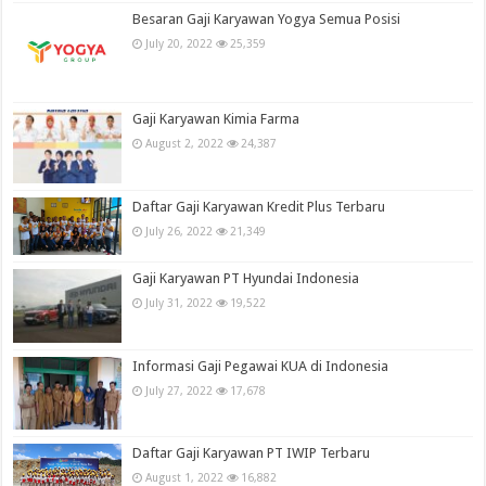
Besaran Gaji Karyawan Yogya Semua Posisi
July 20, 2022
25,359
Gaji Karyawan Kimia Farma
August 2, 2022
24,387
Daftar Gaji Karyawan Kredit Plus Terbaru
July 26, 2022
21,349
Gaji Karyawan PT Hyundai Indonesia
July 31, 2022
19,522
Informasi Gaji Pegawai KUA di Indonesia
July 27, 2022
17,678
Daftar Gaji Karyawan PT IWIP Terbaru
August 1, 2022
16,882