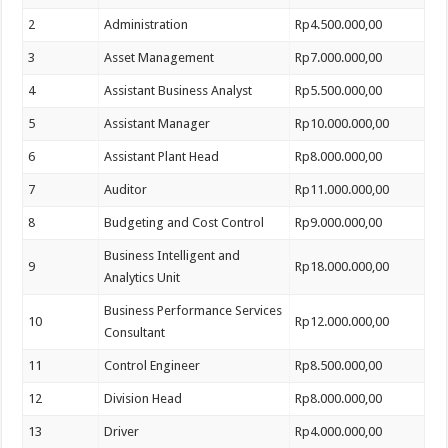
2
Administration
Rp4.500.000,00
3
Asset Management
Rp7.000.000,00
4
Assistant Business Analyst
Rp5.500.000,00
5
Assistant Manager
Rp10.000.000,00
6
Assistant Plant Head
Rp8.000.000,00
7
Auditor
Rp11.000.000,00
8
Budgeting and Cost Control
Rp9.000.000,00
Business Intelligent and
9
Rp18.000.000,00
Analytics Unit
Business Performance Services
10
Rp12.000.000,00
Consultant
11
Control Engineer
Rp8.500.000,00
12
Division Head
Rp8.000.000,00
13
Driver
Rp4.000.000,00