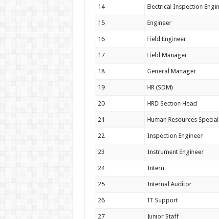
14
Electrical Inspection Engi
15
Engineer
16
Field Engineer
17
Field Manager
18
General Manager
19
HR (SDM)
20
HRD Section Head
21
Human Resources Speciali
22
Inspection Engineer
23
Instrument Engineer
24
Intern
25
Internal Auditor
26
IT Support
27
Junior Staff