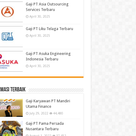
Gaji PT Asia Outsourcing
Services Terbaru
April 30, 2025
Gaji PT Liku Telaga Terbaru
April 30, 2025
Gaji PT Asuka Engineering
Indonesia Terbaru
April 30, 2025
masi terbaik
Gaji Karyawan PT Mandiri
Utama Finance
July 29, 2022
44,480
Gaji PT Pama Persada
Nusantara Terbaru
August 1, 2022
37,452