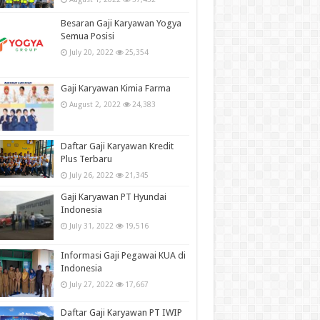
Besaran Gaji Karyawan Yogya
Semua Posisi
July 20, 2022
25,354
Gaji Karyawan Kimia Farma
August 2, 2022
24,383
Daftar Gaji Karyawan Kredit
Plus Terbaru
July 26, 2022
21,345
Gaji Karyawan PT Hyundai
Indonesia
July 31, 2022
19,516
Informasi Gaji Pegawai KUA di
Indonesia
July 27, 2022
17,667
Daftar Gaji Karyawan PT IWIP