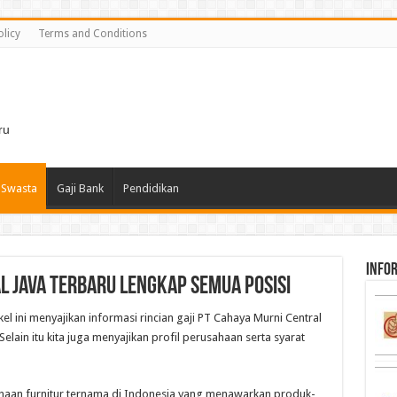
olicy
Terms and Conditions
i
ru
 Swasta
Gaji Bank
Pendidikan
infor
l Java Terbaru Lengkap Semua Posisi
kel ini menyajikan informasi rincian gaji PT Cahaya Murni Central
elain itu kita juga menyajikan profil perusahaan serta syarat
ahaan furnitur ternama di Indonesia yang menawarkan produk-