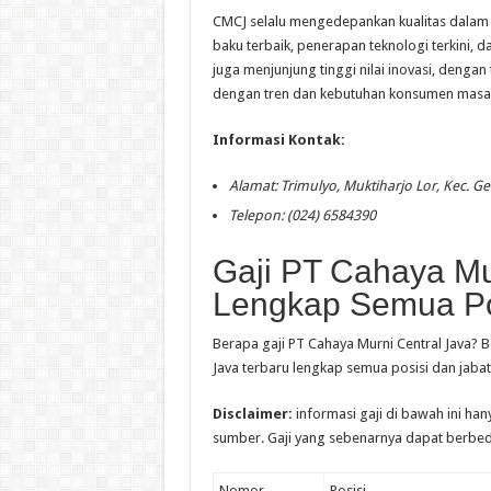
CMCJ selalu mengedepankan kualitas dalam 
baku terbaik, penerapan teknologi terkini, d
juga menjunjung tinggi nilai inovasi, den
dengan tren dan kebutuhan konsumen masa k
Informasi Kontak:
Alamat: Trimulyo, Muktiharjo Lor, Kec. 
Telepon: (024) 6584390
Gaji PT Cahaya Mu
Lengkap Semua Po
Berapa gaji PT Cahaya Murni Central Java? B
Java terbaru lengkap semua posisi dan jabat
Disclaimer:
informasi gaji di bawah ini ha
sumber. Gaji yang sebenarnya dapat berbed
Nomor
Posisi