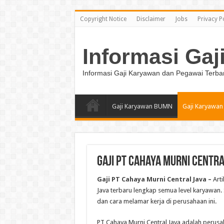
Copyright Notice
Disclaimer
Jobs
Privacy P
Informasi Gaj
Informasi Gaji Karyawan dan Pegawai Terba
Gaji Karyawan BUMN
Gaji Karyawan
Gaji PT Cahaya Murni Centra
Gaji PT Cahaya Murni Central Java –
Arti
Java terbaru lengkap semua level karyawan. S
dan cara melamar kerja di perusahaan ini.
PT Cahaya Murni Central Java adalah perus