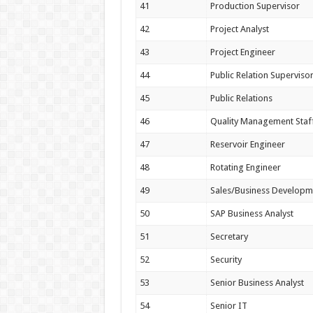
41
Production Supervisor
42
Project Analyst
43
Project Engineer
44
Public Relation Superviso
45
Public Relations
46
Quality Management Staf
47
Reservoir Engineer
48
Rotating Engineer
49
Sales/Business Developm
50
SAP Business Analyst
51
Secretary
52
Security
53
Senior Business Analyst
54
Senior IT