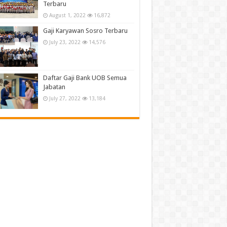
Terbaru
August 1, 2022
16,872
Gaji Karyawan Sosro Terbaru
July 23, 2022
14,576
Daftar Gaji Bank UOB Semua
Jabatan
July 27, 2022
13,184