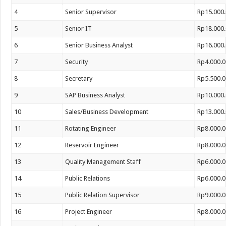
4
Senior Supervisor
Rp15.000.
5
Senior IT
Rp18.000.
6
Senior Business Analyst
Rp16.000.
7
Security
Rp4.000.0
8
Secretary
Rp5.500.0
9
SAP Business Analyst
Rp10.000.
10
Sales/Business Development
Rp13.000.
11
Rotating Engineer
Rp8.000.0
12
Reservoir Engineer
Rp8.000.0
13
Quality Management Staff
Rp6.000.0
14
Public Relations
Rp6.000.0
15
Public Relation Supervisor
Rp9.000.0
16
Project Engineer
Rp8.000.0