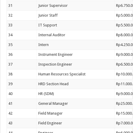
31
Junior Supervisor
Rp6.750.0
32
Junior Staff
Rp5.000.0
33
IT Support
Rp5.500.0
34
Internal Auditor
Rp8.000.0
35
Intern
Rp4.250.0
36
Instrument Engineer
Rp9.000.0
37
Inspection Engineer
Rp6.500.0
38
Human Resources Specialist
Rp10.000.
39
HRD Section Head
Rp11.000.
40
HR (SDM)
Rp9.000.0
41
General Manager
Rp25.000.
42
Field Manager
Rp15.000.
43
Field Engineer
Rp7.000.0
44
Engineer
Rp6.000.0