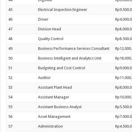
45
Electrical Inspection Engineer
Rp9.500.0
46
Driver
Rp4.000.0
47
Division Head
Rp8.000.0
48
Quality Control
Rp8.500.0
49
Business Performance Services Consultant
Rp12.000.
50
Business Intelligent and Analytics Unit
Rp18.000.
51
Budgeting and Cost Control
Rp9.000.0
52
Auditor
Rp11.000.
53
Assistant Plant Head
Rp8.000.0
54
Assistant Manager
Rp10.000.
55
Assistant Business Analyst
Rp5.500.0
56
Asset Management
Rp7.000.0
57
Administration
Rp4.500.0