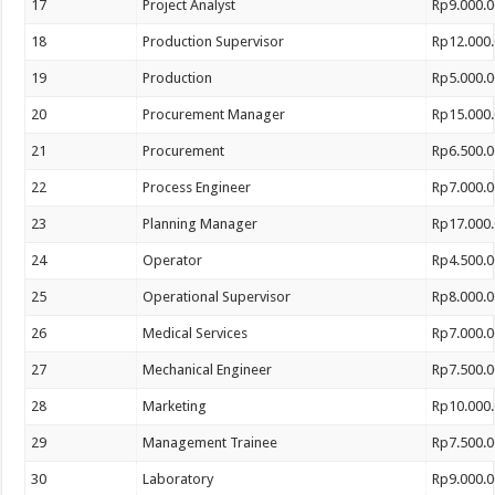
17
Project Analyst
Rp9.000.0
18
Production Supervisor
Rp12.000.
19
Production
Rp5.000.0
20
Procurement Manager
Rp15.000.
21
Procurement
Rp6.500.0
22
Process Engineer
Rp7.000.0
23
Planning Manager
Rp17.000.
24
Operator
Rp4.500.0
25
Operational Supervisor
Rp8.000.0
26
Medical Services
Rp7.000.0
27
Mechanical Engineer
Rp7.500.0
28
Marketing
Rp10.000.
29
Management Trainee
Rp7.500.0
30
Laboratory
Rp9.000.0