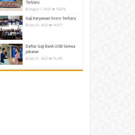
Terbaru
August 1, 2022
16,876
Gaji Karyawan Sosro Terbaru
July 23, 2022
14,577
Daftar Gaji Bank UOB Semua
Jabatan
July 27, 2022
13,185