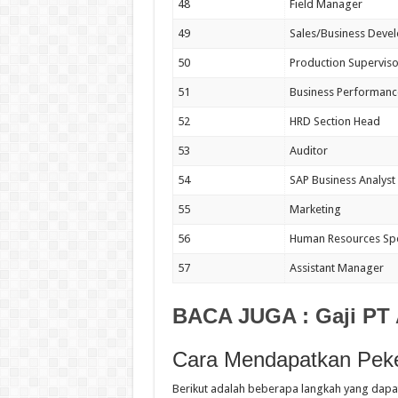
48
Field Manager
49
Sales/Business Deve
50
Production Superviso
51
Business Performance
52
HRD Section Head
53
Auditor
54
SAP Business Analyst
55
Marketing
56
Human Resources Spec
57
Assistant Manager
BACA JUGA :
Gaji PT
Cara Mendapatkan Peke
Berikut adalah beberapa langkah yang dapat