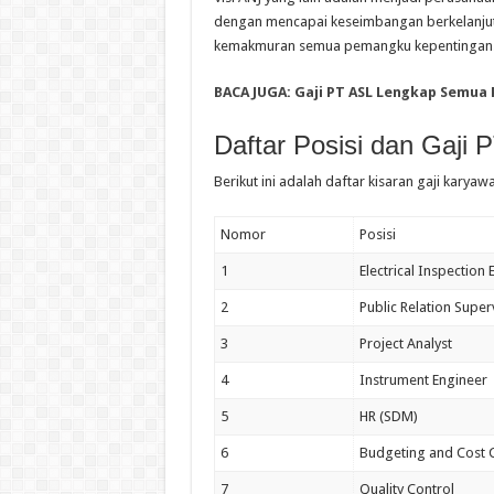
dengan mencapai keseimbangan berkelanjut
kemakmuran semua pemangku kepentingan
BACA JUGA:
Gaji PT ASL Lengkap Semua 
Daftar Posisi dan Gaji
P
Berikut ini adalah daftar kisaran gaji karya
Nomor
Posisi
1
Electrical Inspection
2
Public Relation Super
3
Project Analyst
4
Instrument Engineer
5
HR (SDM)
6
Budgeting and Cost 
7
Quality Control