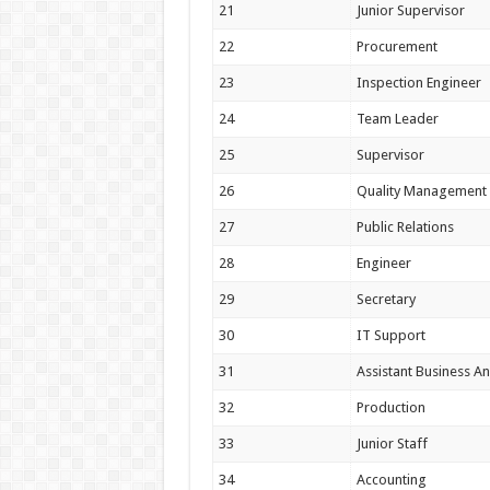
21
Junior Supervisor
22
Procurement
23
Inspection Engineer
24
Team Leader
25
Supervisor
26
Quality Management 
27
Public Relations
28
Engineer
29
Secretary
30
IT Support
31
Assistant Business An
32
Production
33
Junior Staff
34
Accounting