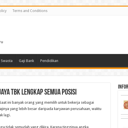
olicy
Terms and Conditions
i
ru
 Swasta
Gaji Bank
Pendidikan
infor
Jaya Tbk Lengkap Semua Posisi
Saat ini banyak orang yang memilih untuk bekerja sebagai
gajinya yang lebih besar daripada karyawan perusahaan, waktu
k lagi.
ga tidak semudah yang dikira. Karena tingginya angka