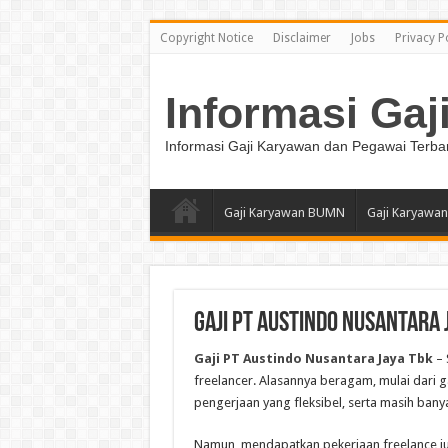
Copyright Notice
Disclaimer
Jobs
Privacy P
Informasi Gaj
Informasi Gaji Karyawan dan Pegawai Terba
Gaji Karyawan BUMN
Gaji Karyawan
Gaji PT Austindo Nusantara 
Gaji PT Austindo Nusantara Jaya Tbk
– 
freelancer. Alasannya beragam, mulai dari 
pengerjaan yang fleksibel, serta masih banya
Namun, mendapatkan pekerjaan freelance ju