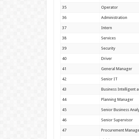
35
Operator
36
Administration
37
Intern
38
Services
39
Security
40
Driver
41
General Manager
42
Senior IT
43
Business Intelligent a
44
Planning Manager
45
Senior Business Anal
46
Senior Supervisor
47
Procurement Manage