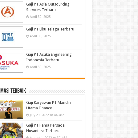
Gaji PT Asia Outsourcing
Services Terbaru
April 30, 2025
Gaji PT Liku Telaga Terbaru
April 30, 2025
Gaji PT Asuka Engineering
Indonesia Terbaru
April 30, 2025
masi terbaik
Gaji Karyawan PT Mandiri
Utama Finance
July 29, 2022
44,482
Gaji PT Pama Persada
Nusantara Terbaru
August 1, 2022
37,454