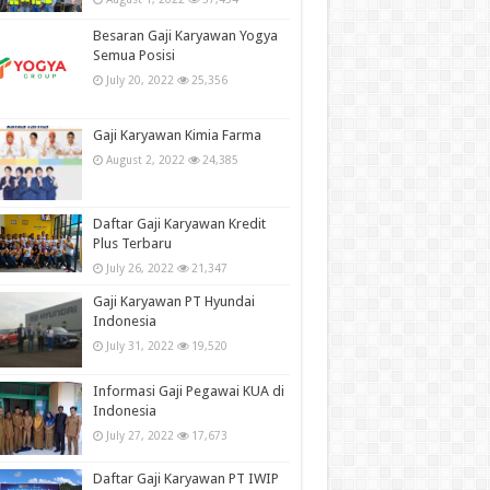
Besaran Gaji Karyawan Yogya
Semua Posisi
July 20, 2022
25,356
Gaji Karyawan Kimia Farma
August 2, 2022
24,385
Daftar Gaji Karyawan Kredit
Plus Terbaru
July 26, 2022
21,347
Gaji Karyawan PT Hyundai
Indonesia
July 31, 2022
19,520
Informasi Gaji Pegawai KUA di
Indonesia
July 27, 2022
17,673
Daftar Gaji Karyawan PT IWIP